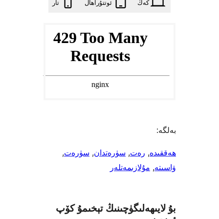
كەڭ
ئوتتۇراھال
تار
, 
رەت
, 
سۈرەتدان
, 
سۈرەت
, 
,
مۇلازىمەتلەر
ىھەلىگۈچىنىڭ تېخىمۇ كۆپ