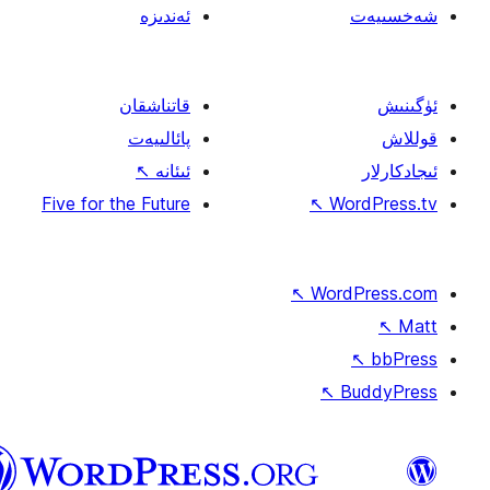
ئەندىزە
قاتناشقان
پائالىيەت
ئىئانە
↖
Five for the Future
↖
W
↖
Wor
↖
ئۇيغۇرچە