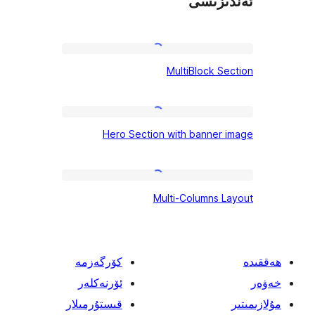
زىسى
MultiBlock
MultiBlock
Section
Hero
Hero Section with banne
Section
with
banner
Multi-
Multi-Columns
image
Columns
Layout
كۆرگەزمە
ئۆرنەكلەر
قىستۇرمىلار