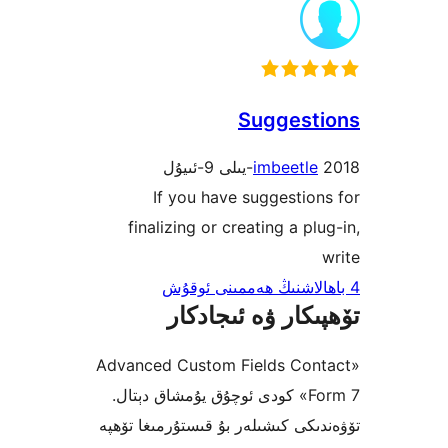
Sugges
imbeetl
If you have suggesti
finalizing or creating a p
كار ۋە ئىجادكار
«Advanced Custom Fields Co
Form 7» كودى ئوچۇق يۇمشاق دېتال.
كى كىشىلەر بۇ قىستۇرمىغا تۆھپە