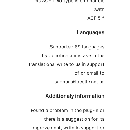
This ACF field type is com
Lang
Supported 89 lang
If you notice a mistake
translations, write to us in 
of or e
support@beetle.
Additionaly infor
Found a problem in the plu
there is a suggestion 
improvement, write in sup