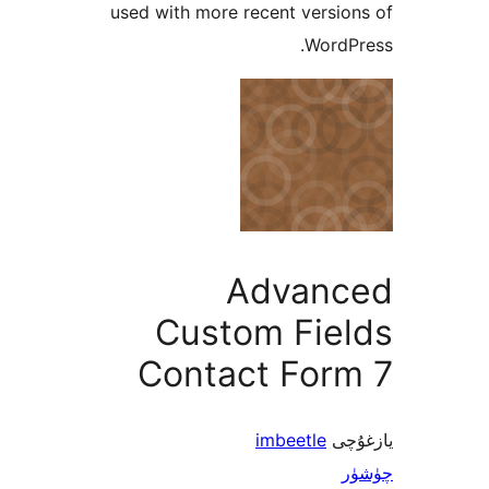
used with more recent vers
Word
Advan
Custom Fie
Contact For
ى
imbeetle