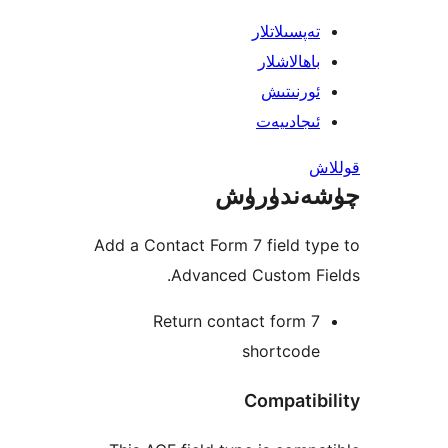
پسىلاتلار
ھالاشلار
رنىتىش
جادىيەت
ندۈرۈش
Add a Contact Form 7 field 
Advanced Custom F
Return contact form
shortcod
Compati