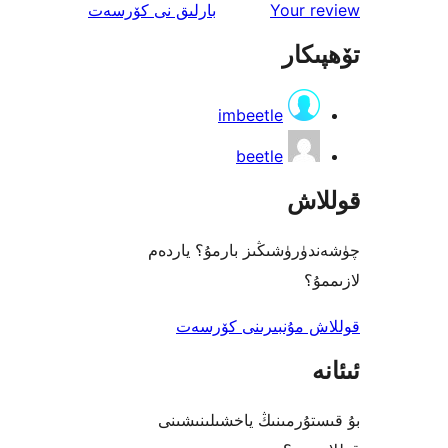
ئىنكاس
Your 
بارلىق
نى كۆرسەت
كار
imbeetle
beetle
اش
رۈشىڭىز بارمۇ؟ ياردەم
؟
 مۇنبىرىنى كۆرسەت
ۇرمىنىڭ ياخشىلىنىشىنى