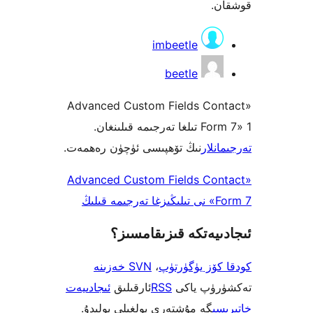
.
imbeetle
beetle
«Advanced Custom Fields Co
ە قىلىنغان.
لار
نىڭ تۆھپىسى ئۈچۈن رەھمەت.
«Advanced Custom Fields Co
ىڭ
يەتكە قىزىقامسىز؟
ۆز يۈگۈرتۈپ
،
SVN خەزىنە
ۈپ ياكى
RSS
ئارقىلىق
ئىجادىيەت
ى
گە مۇشتەرى بولغىلى بولىدۇ.