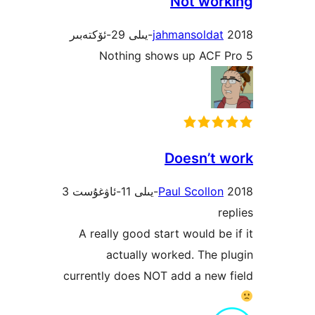
Not wo
jahmansolda
Nothing shows up ACF
Doesn’t
3
Paul Scollo
A really good start would b
actually worked. The
currently does NOT add a ne