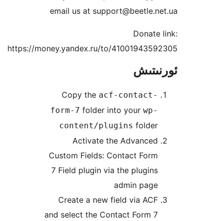
email us at support@beetle
Donat
https://money.yandex.ru/to/41001943
تىش
Copy the
acf-contact
folder into your
form-7
wp
folde
content/plugins
Activate the Advance
Custom Fields: Contact For
7 Field plugin via the plugi
admin pag
Create a new field via A
and select the Contact Form