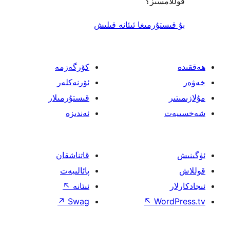
ىز؟
رمىغا ئىئانە قىلىش
كۆرگەزمە
ئۆرنەكلەر
قىستۇرمىلار
ئەندىزە
قاتناشقان
پائالىيەت
ئىئانە
↖
↗
Swag
↖
W