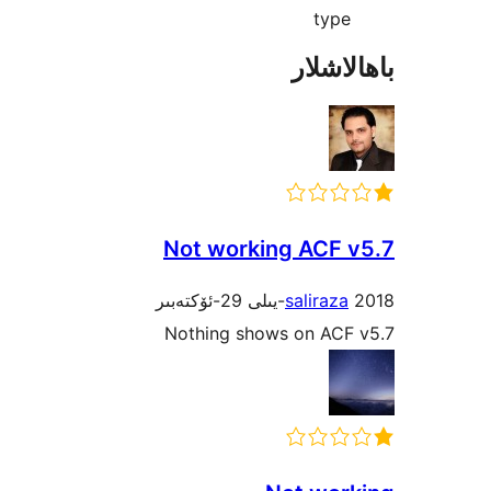
typ
شلار
Not working ACF
saliraz
Nothing shows on AC