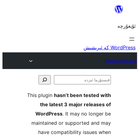
ا
This plugin
hasn’t been teste
the latest 3 major rele
WordPress
. It may no lo
maintained or supported a
have compatibility issu