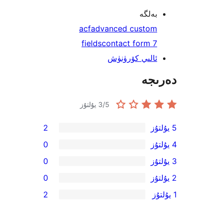
لگە
acf
advanced custo
fields
contact form 
لىي كۆرۈنۈش
جە
/5 يۇلتۇز
3
2
0
0
0
2