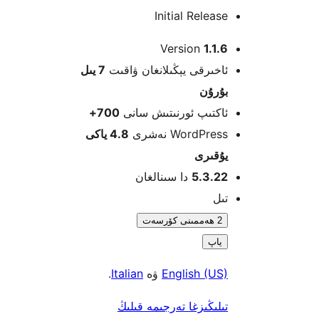
Initial Relea
Version
1.1
خىرقى يېڭىلانغان ۋاقىت
7 يىل
ۇرۇن
كتىپ ئورنىتىش سانى
700+
WordPre نەشرى
4.8 ياكى
قىرى
5.3.2
دا سىنالغان
ل
2 ھەممىنى كۆرسەت
ياپ
English (U
ۋە
Italian
.
لىڭىزغا تەرجىمە قىلىڭ