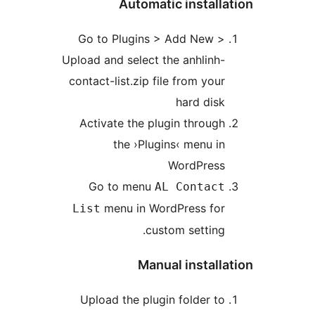
Automatic instal
Go to Plugins > Add New 
Upload and select the anhlin
contact-list.zip file from yo
hard di
Activate the plugin throu
the ›Plugins‹ menu 
WordPres
Go to menu
AL Contac
menu in WordPress fo
List
custom settin
Manual instal
Upload the plugin folder 