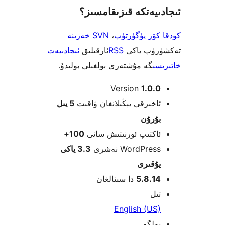
يەتكە قىزىقامسىز؟
ۆز يۈگۈرتۈپ
،
SVN خەزىنە
ۈپ ياكى
RSS
ئارقىلىق
ئىجادىيەت
ى
گە مۇشتەرى بولغىلى بولىدۇ.
Version
1.0
خىرقى يېڭىلانغان ۋاقىت
5 يىل
ۇرۇن
كتىپ ئورنىتىش سانى
100+
WordPre نەشرى
3.3 ياكى
قىرى
5.8.1
دا سىنالغان
ل
English (U
لگە