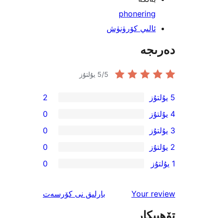
phonerin
لىي كۆرۈنۈش
جە
/5 يۇلتۇز
5
2
0
0
0
0
ئىنكاس
Your 
بارلىق
نى كۆرسەت
كار