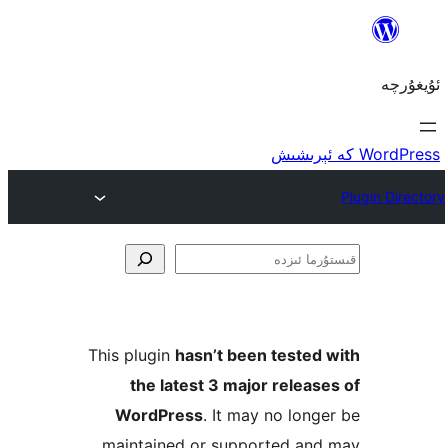
ا
This plugin
hasn’t been teste
the latest 3 major rele
WordPress
. It may no lo
maintained or supported a