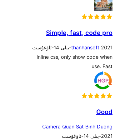
Simple, fast, cod
thanhansof
Inline css, only show co
us
Camera Quan Sat Binh