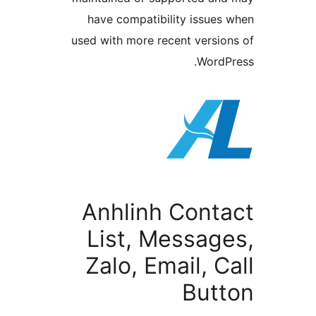
have compatibility issu
used with more recent vers
Word
Anhlinh Cont
List, Messa
Zalo, Email, 
But