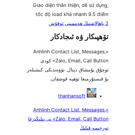
Giao diện thân thiện, dễ s
tốc độ load khá nhanh 9.
كار ۋە ئىجادكار
«Anhlinh Contact List, Mes
Zalo, Email, Call Button» كودى
ۇمشاق دېتال. تۆۋەندىكى كىشىلەر
ۇرمىغا تۆھپە قوشقان.
thanhansoft
«Anhlinh Contact List, Mes
Zalo, Email, Call Button» نى تىلىڭىزغا
 قىلىڭ