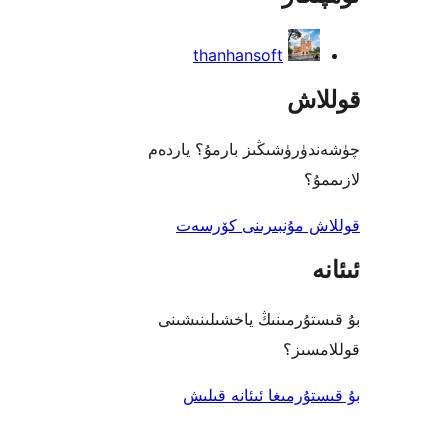
thanhansoft
اش
رۈشىڭىز بارمۇ؟ ياردەم
؟
 مۇنبىرىنى كۆرسەت
ۇرمىنىڭ ياخشىلىنىشىنى
ىز؟
رمىغا ئىئانە قىلىش