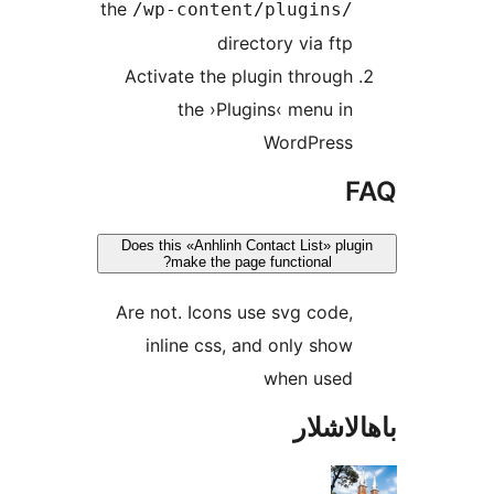
the
/wp-content/plugins
directory via f
Activate the plugin throu
the ›Plugins‹ menu 
WordPres
Does this «Anhlinh Contact List» p
make the page functional?
Are not. Icons use svg cod
inline css, and only sh
when use
شلار