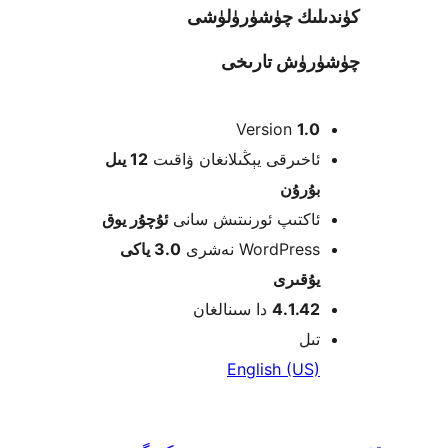
ىك چۈشۈرۈلۈشى
ۈش تارىخى
Version
1
خىرقى يېڭىلانغان ۋاقىت
12 يىل
ۇرۇن
كتىپ ئورنىتىش سانى
ئۇچۇر يوق
WordPre نەشرى
3.0 ياكى
قىرى
4.1.4
دا سىنالغان
ل
English (U