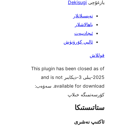
ى
Dekisugi
پسىلاتلار
ھالاشلار
جادىيەت
لىي كۆرۈنۈش
This plugin has been close
2025-يىلى 3-دېكابىر and is not
available for download. سەۋەب:
ىگە خىلاپ
ستىكا
 نەشرى