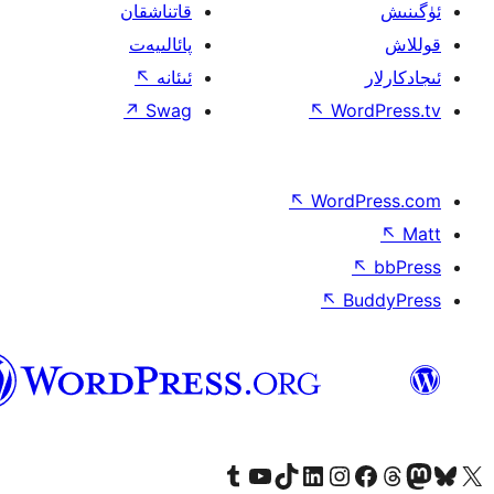
ئۇيغۇرچە