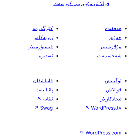
 مۇنبىرىنى كۆرسەت
كۆرگەزمە
ئۆرنەكلەر
قىستۇرمىلار
ئەندىزە
قاتناشقان
پائالىيەت
ئىئانە
↖
↗
Swag
↖
W
↖
Wor