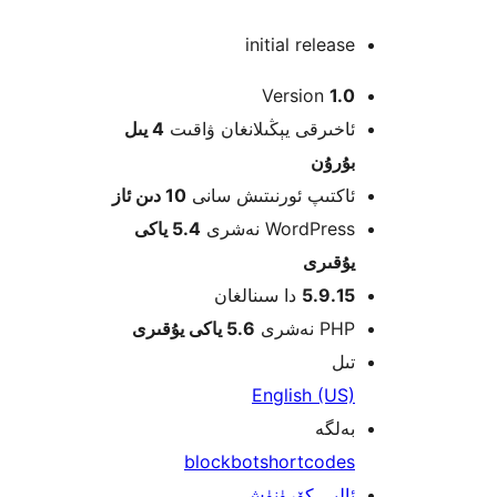
initial relea
Version
1
خىرقى يېڭىلانغان ۋاقىت
4 يىل
ۇرۇن
كتىپ ئورنىتىش سانى
10 دىن ئاز
WordPre نەشرى
5.4 ياكى
قىرى
5.9.1
دا سىنالغان
 نەشرى
5.6 ياكى يۇقىرى
ل
English (U
لگە
block
bot
shortcode
لىي كۆرۈنۈش