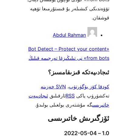
كى كىشىلەر بۇ قىستۇرمىغا تۆھپە
.
Abdul Rahman
«Bot Detect – Protect your c
تەرجىمە قىلىڭ
يەتكە قىزىقامسىز؟
ۆز يۈگۈرتۈپ
،
SVN خەزىنە
ۈپ ياكى
RSS
ئارقىلىق
ئىجادىيەت
ى
گە مۇشتەرى بولغىلى بولىدۇ.
رىش خاتىرىسى