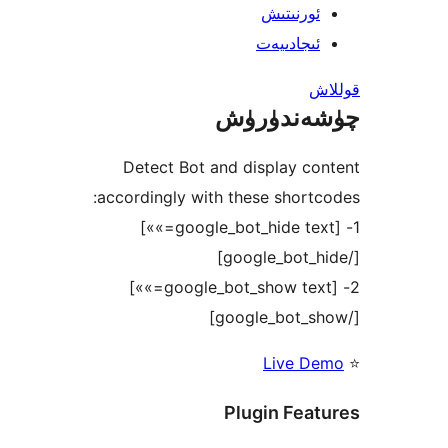
رنىتىش
جادىيەت
ندۈرۈش
Detect Bot and display 
accordingly with these shor
1- [google_bot_hide text=»»]
2- [google_bot_show text=»»]
Live 
Plugin Fe