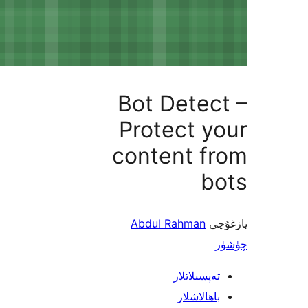
Bot Dete
Protect 
content f
b
ى
Abdul Rahman
پسىلاتلار
ھالاشلار