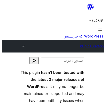
ا
This plugin
hasn’t been teste
the latest 3 major rele
WordPress
. It may no lo
maintained or supported a
have compatibility issu