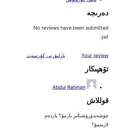
جە
No reviews have been sub
ئىنكاس
Your 
بارلىق
نى كۆرسەت
كار
Abdul Rahman
اش
رۈشىڭىز بارمۇ؟ ياردەم
؟