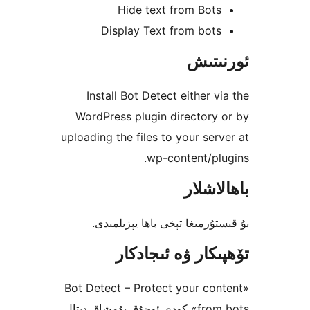
Hide text from Bo
Display Text from bo
تىش
Install Bot Detect either 
WordPress plugin director
uploading the files to your se
wp-content/p
شلار
رمىغا تېخى باھا يېزىلمىدى.
كار ۋە ئىجادكار
«Bot Detect – Protect your c
from bots» كودى ئوچۇق يۇمشاق دېتال.