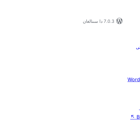
7.0.3 دا سىنالغان
كى
Word
↖
B