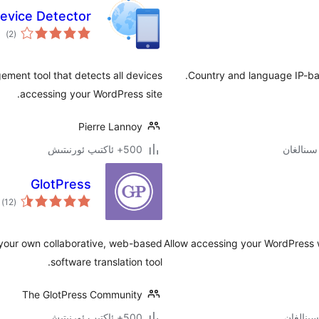
evice Detector
ئوم
)
(2
دەر
ement tool that detects all devices
Country and language IP-base
accessing your WordPress site.
Pierre Lannoy
500+ ئاكتىپ ئورنىتىش
GlotPress
ئو
)
(12
دە
p your own collaborative, web-based
Allow accessing your WordPress w
software translation tool.
The GlotPress Community
500+ ئاكتىپ ئورنىتىش