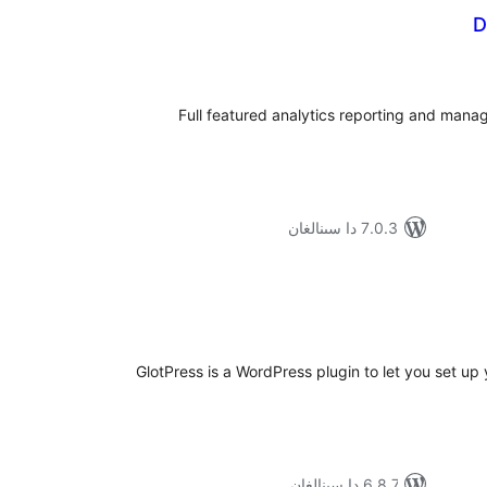
D
ۇمىي
ىجە
Full featured analytics reporting and manag
7.0.3 دا سىنالغان
مۇمىي
رىجە
GlotPress is a WordPress plugin to let you set u
6.8.7 دا سىنالغان