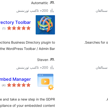
Automattic
200+ ئاكتىپ ئورنىتىش
ectory Toolbar
ئوم
)
(1
دەر
ctions Business Directory plugin to
Searches for 
the WordPress Toolbar / Admin Bar.
Steven
200+ ئاكتىپ ئورنىتىش
mbed Manager
ئوم
)
(4
دەر
e and take a new step in the GDPR
pliance of your embedded content.