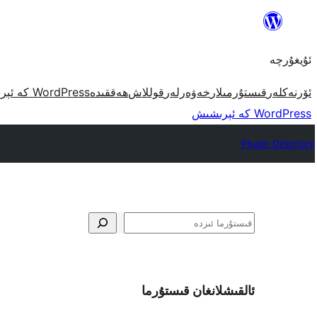
مەزمۇنغا
ئاتلاش
ئۇيغۇرچە
ئۆرنەكلەر
قىستۇرمىلار
خەۋەرلەر
قوللاش
ھەققىدە
WordPress كە ئېرىشىش
WordPress كە ئېرىشىش
Plugin Directory
ئىزدە
ئالقىشلانغان قىستۇرما