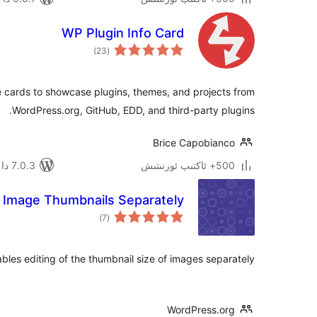
WP Plugin Info Card
ئومۇمىي
)
(23
دەرىجە
e cards to showcase plugins, themes, and projects from
WordPress.org, GitHub, EDD, and third-party plugins.
Brice Capobianco
500+ ئاكتىپ ئورنىتىش
7.0.3 دا سىنالغان
t Image Thumbnails Separately
ئومۇمىي
)
(7
دەرىجە
bles editing of the thumbnail size of images separately.
WordPress.org