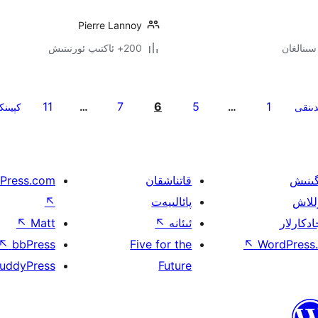
Pierre Lannoy
200+ ئاكتىپ ئورنىتىش
11
7
6
5
1
دىنقى
…
…
كېيىن
گىنىش
قاتناشقان
Press.com
للاش
پائالىيەت
↖
ادكارلار
ئىئانە
↖
Matt
↖
↖
bbPress
Five for the
↖
WordPress.
uddyPress
Future