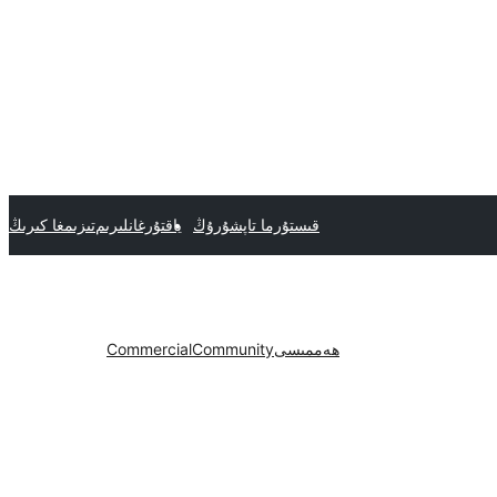
قىستۇرما تاپشۇرۇڭ
ياقتۇرغانلىرىم
تىزىمغا كىرىڭ
ھەممىسى
Community
Commercial