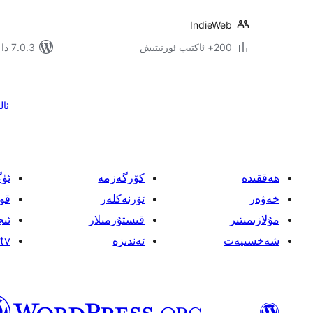
IndieWeb
200+ ئاكتىپ ئورنىتىش
7.0.3 دا سىنالغان
يازمىنى
بەتكە
ئال
ئايرىش
ھەققىدە
كۆرگەزمە
ئۈ
خەۋەر
ئۆرنەكلەر
قو
مۇلازىمىتىر
قىستۇرمىلار
ئىج
شەخسىيەت
ئەندىزە
tv