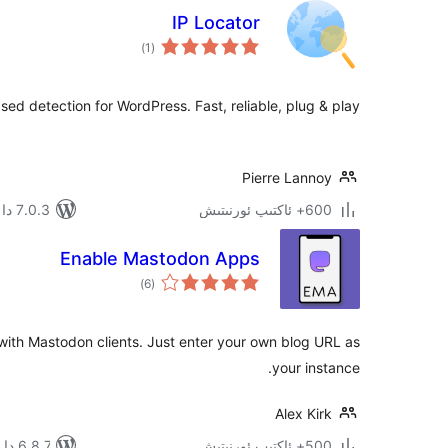
IP Locator
ئومۇمىي
)
(1
دەرىجە
d detection for WordPress. Fast, reliable, plug & play.
Pierre Lannoy
600+ ئاكتىپ ئورنىتىش
7.0.3 دا سىنالغان
Enable Mastodon Apps
ئومۇمىي
)
(6
دەرىجە
ith Mastodon clients. Just enter your own blog URL as
your instance.
Alex Kirk
500+ ئاكتىپ ئورنىتىش
6.8.7 دا سىنالغان