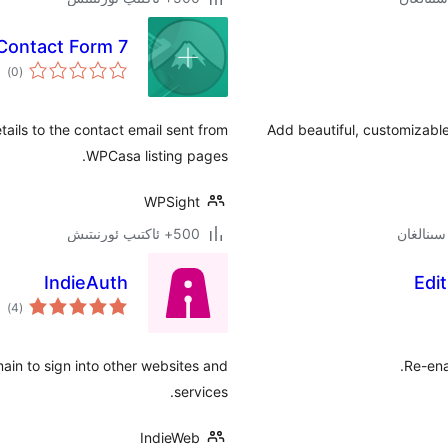
ontact Form 7
ئوم
)
(0
دەر
ails to the contact email sent from
Add beautiful, customizabl
WPCasa listing pages.
WPSight
500+ ئاكتىپ ئورنىتىش
IndieAuth
Edi
ئوم
)
(4
دەر
main to sign into other websites and
Re-ena
services.
IndieWeb