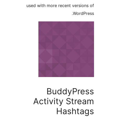
used with more recent vers
Word
BuddyPr
Activity St
Hasht