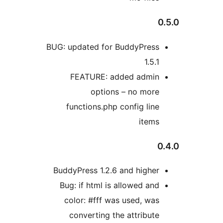
BUG: updated for BuddyPres
1.5
FEATURE: added admi
options – no mor
functions.php config li
item
BuddyPress 1.2.6 and high
Bug: if html is allowed a
color: #fff was used, w
converting the attribu