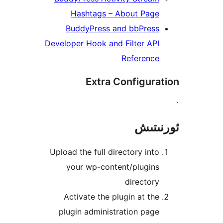
Hashtags – About Pag
BuddyPress and bbPres
Developer Hook and Filter A
Referenc
Extra Configur
تىش
Upload the full directory in
your wp-content/plugin
directo
Activate the plugin at t
plugin administration pa