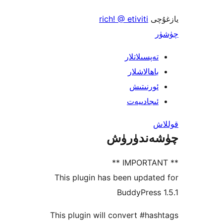
ى
rich! @ etiviti
پسىلاتلار
ھالاشلار
رنىتىش
جادىيەت
ندۈرۈش
This plugin has been upda
BuddyPres
This plugin will convert #h