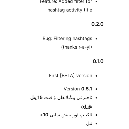
Feature: Added filter f
hashtag activity tit
Bug: Filtering hashta
(thanks r-a-y
First [BETA] versi
Version
0.5
خىرقى يېڭىلانغان ۋاقىت
15 يىل
ۇرۇن
كتىپ ئورنىتىش سانى
10+
ل