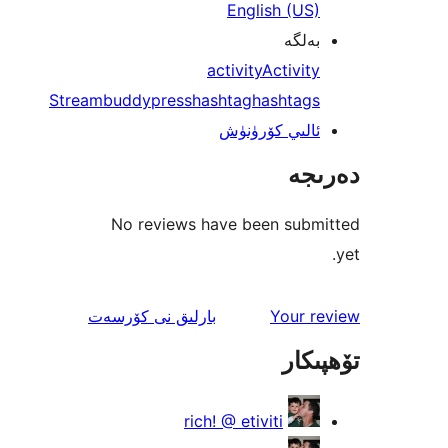
English (U
لگە
activity
Activi
Stream
buddypress
hashtag
hashtag
لىي كۆرۈنۈش
جە
No reviews have been sub
ئىنكاس
Your 
بارلىق
نى كۆرسەت
كار
rich! @ etiviti