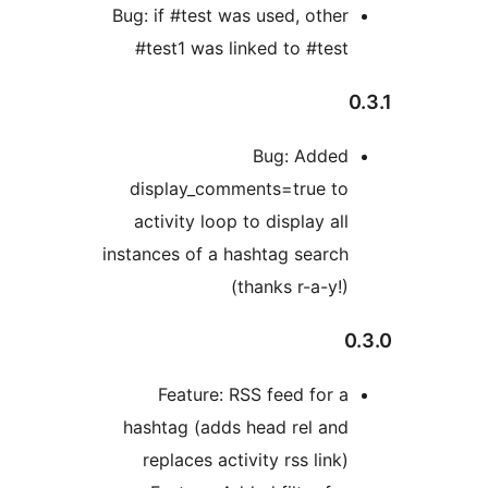
Bug: if #test was used, oth
#test1 was linked to #te
Bug: Adde
display_comments=true t
activity loop to display a
instances of a hashtag sear
(thanks r-a-y
Feature: RSS feed for
hashtag (adds head rel a
replaces activity rss lin