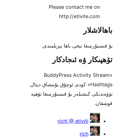
Please contact me o
http://etivite.c
شلار
رمىغا تېخى باھا يېزىلمىدى.
كار ۋە ئىجادكار
«BuddyPress Activity S
Hashtags» كودى ئوچۇق يۇمشاق دېتال.
كى كىشىلەر بۇ قىستۇرمىغا تۆھپە
.
rich! @ etiviti
rich