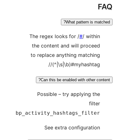
What pattern is m
The regex looks for /
#
/ with
the content and will proce
to replace anything matchi
/(^|\s|\b)#myhashta
Can this be enabled with other 
Possible – try applying t
filt
bp_activity_hashtags_filte
See extra configurati