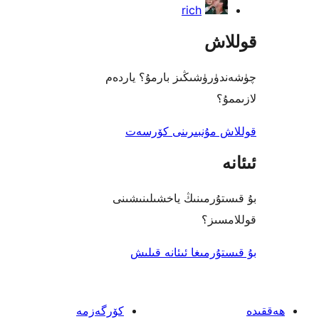
rich
اش
رۈشىڭىز بارمۇ؟ ياردەم
؟
 مۇنبىرىنى كۆرسەت
ۇرمىنىڭ ياخشىلىنىشىنى
ىز؟
رمىغا ئىئانە قىلىش
كۆرگەزمە