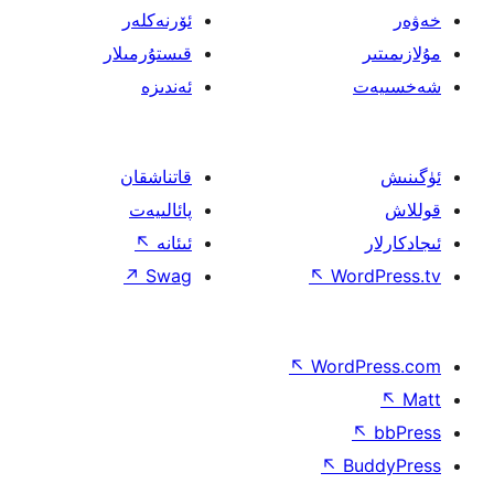
ئۆرنەكلەر
قىستۇرمىلار
ئەندىزە
قاتناشقان
پائالىيەت
ئىئانە
↖
↗
Swag
↖
W
↖
Wor
↖