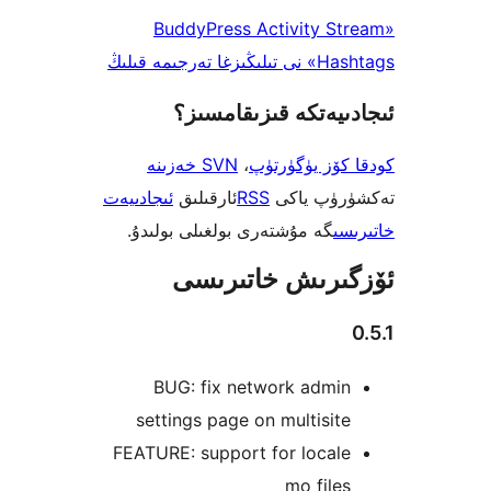
«BuddyPress Activity S
رجىمە قىلىڭ
يەتكە قىزىقامسىز؟
ۆز يۈگۈرتۈپ
،
SVN خەزىنە
ۈپ ياكى
RSS
ئارقىلىق
ئىجادىيەت
ى
گە مۇشتەرى بولغىلى بولىدۇ.
رىش خاتىرىسى
BUG: fix network admi
settings page on multisi
FEATURE: support for local
mo fil