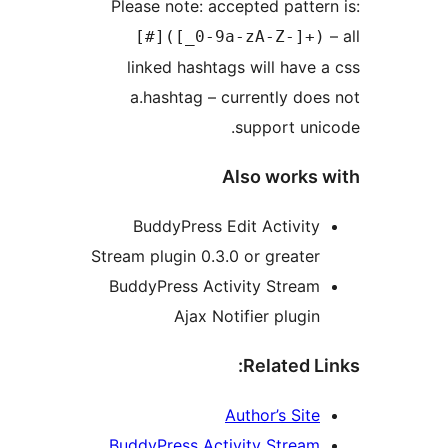
Please note: accepted patt
[#]([_0-9a-zA-Z-]
linked hashtags will hav
a.hashtag – currently d
support u
Also work
BuddyPress Edit Activi
Stream plugin 0.3.0 or great
BuddyPress Activity Strea
Ajax Notifier plug
Related 
Author’s Si
BuddyPress Activity Strea