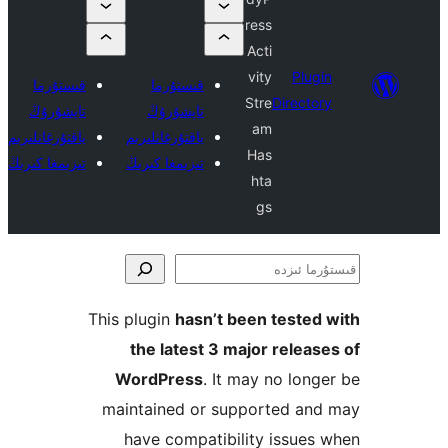
ress
Acti
vity
Plu
قىستۇرما
قىستۇرما
Stre
Direct
تاپشۇرۇڭ
تاپشۇرۇڭ
am
ياقتۇرغانلىرىم
ياقتۇرغانلىرىم
Has
تىزىمغا كىرىڭ
تىزىمغا كىرىڭ
hta
gs
ا
This plugin
hasn’t been teste
the latest 3 major rele
WordPress
. It may no lo
maintained or supported a
have compatibility issu