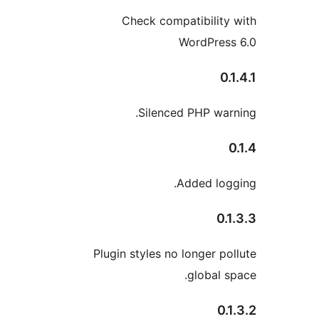
Check compatibili
WordPr
Silenced PHP w
Added l
Plugin styles no longer
globa