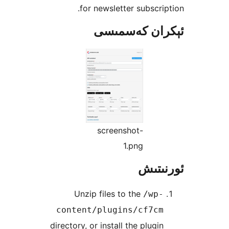
for newsletter subsc
ن كەسمىسى
screenshot-
1.png
تىش
Unzip files to the
/w
content/plugins/cf7
directory, or install the plu