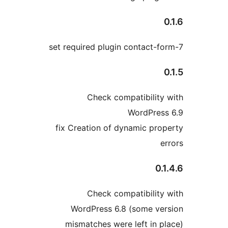
set required plugin contac
Check compatibili
WordPr
fix Creation of dynamic 
Check compatibili
WordPress 6.8 (some 
mismatches were left i