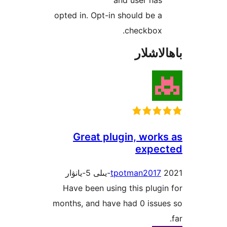
opted in. Opt-in should be
checkbo
شلار
Great plugin, wo
exp
tpotman20
Have been using this pl
months, and have had 0 is