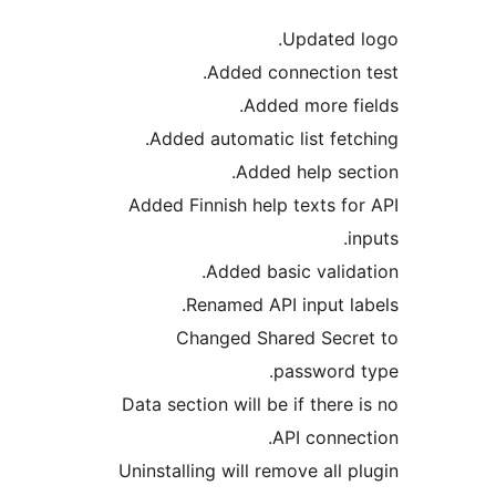
Update
Added connectio
Added more
Added automatic list f
Added help 
Added Finnish help texts
Added basic val
Renamed API input
Changed Shared Se
passwor
Data section will be if the
API con
Uninstalling will remove al