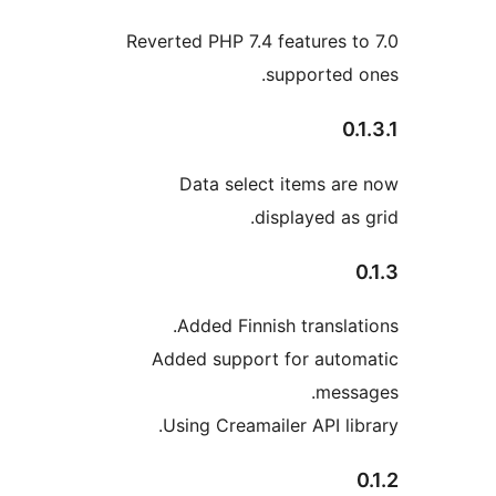
Reverted PHP 7.4 feature
supporte
Data select items 
displayed 
Added Finnish trans
Added support for au
me
Using Creamailer API 