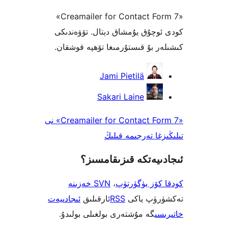
«Creamailer for Contact Form 7»
ۇق يۇمشاق دېتال. تۆۋەندىكى
بۇ قىستۇرمىغا تۆھپە قوشقان.
Jami Pietilä
Sakari Laine
«Creamailer for Contact Form 7» نى
 تەرجىمە قىلىڭ
ەتكە قىزىقامسىز؟
ز يۈگۈرتۈپ
،
SVN خەزىنە
پ ياكى
RSS
ئارقىلىق
ئىجادىيەت
گە مۇشتەرى بولغىلى بولىدۇ.