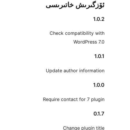
رىش خاتىرىسى
Check compatibili
WordPr
Update author info
Require contact for 
Change plug