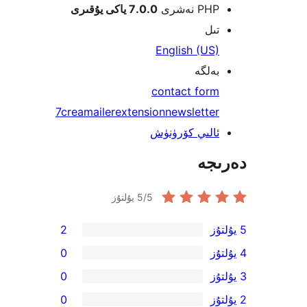
ەشرى
7.0.0 ياكى يۇقىرى
English (U
گە
contact fo
7
creamailer
extension
newslett
لىي كۆرۈنۈش
ە
/5 يۇلتۇز
5
2
0
0
0