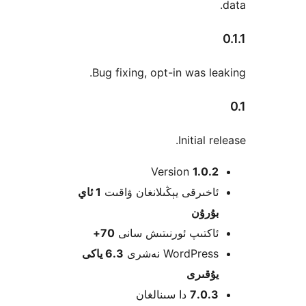
Bug fixing, opt-in was 
Initial
Version
1.0
ىرقى يېڭىلانغان ۋاقىت
1 ئاي
رۇن
كتىپ ئورنىتىش سانى
70+
WordPr نەشرى
6.3 ياكى
قىرى
7.0
دا سىنالغان