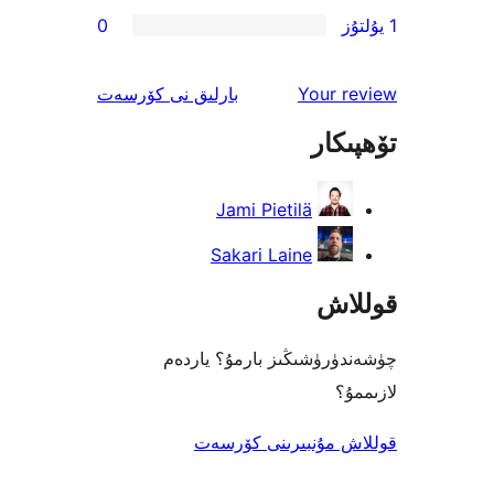
0
ئىنكاس
Your
بارلىق
نى كۆرسەت
ار
Jami Pietilä
Sakari Laine
ش
ۈشىڭىز بارمۇ؟ ياردەم
مۇنبىرىنى كۆرسەت