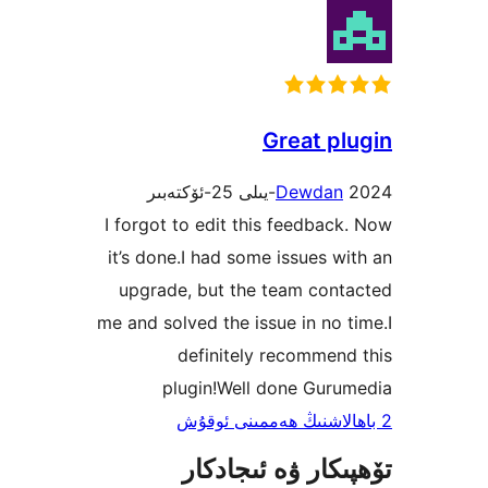
Great 
Dewda
I forgot to edit this feedb
it’s done.I had some issues
upgrade, but the team co
me and solved the issue in n
definitely recomme
plugin!Well done Gu
ار ۋە ئىجادكار