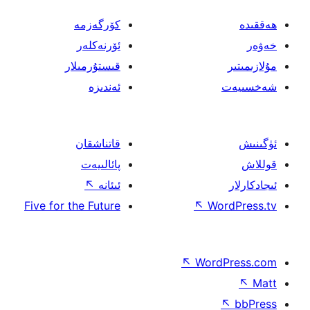
كۆرگەزمە
ئۆرنەكلەر
قىستۇرمىلار
ئەندىزە
قاتناشقان
پائالىيەت
ئىئانە
↖
Five for the Future
↖
↖
Wo