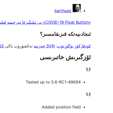
تۆھپىكار
barthusz
«COVID-19 Float Button» نى تىلىڭىزغا تەرجىمە قىلىڭ
ئىجادىيەتكە قىزىقامسىز؟
كودقا كۆز يۈگۈرتۈپ
،
SVN خەزىنە
تەكشۈرۈپ ياكى
SS
ئۆزگىرىش خاتىرىسى
1.1
Tested up to 5.6-RC1-49694
1.1
Added position field