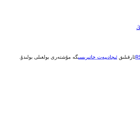
R
ئارقىلىق
ئىجادىيەت خاتىرىسى
گە مۇشتەرى بولغىلى بولىدۇ.