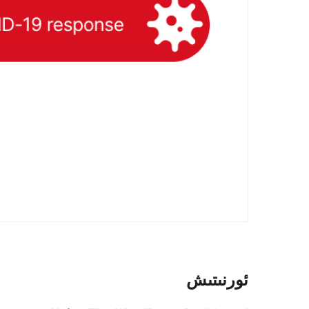
ئورنىتىش