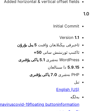
Added horizontal & vertical offset fields
1.0
Initial Commit
Meta
Version
1.1
ئاخىرقى يېڭىلانغان ۋاقىت
5 يىل
بۇرۇن
ئاكتىپ ئورنىتىش سانى
50+
WordPress نەشرى
5.1 ياكى يۇقىرى
5.9.15
دا سىنالغان
PHP نەشرى
7.0 ياكى يۇقىرى
تىل
English (US)
بەلگە
navirus
covid-19
floating button
information