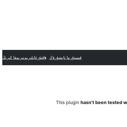
قىستۇرما تاپشۇرۇڭ
ياقتۇرغانلىرىم
تىزىمغا كىرىڭ
This plugin
hasn’t been tested w