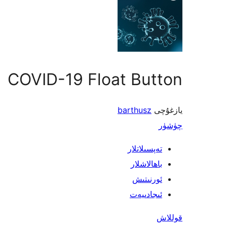
COVID-19 Float Button
يازغۇچى
barthusz
چۈشۈر
تەپسىلاتلار
باھالاشلار
ئورنىتىش
ئىجادىيەت
قوللاش