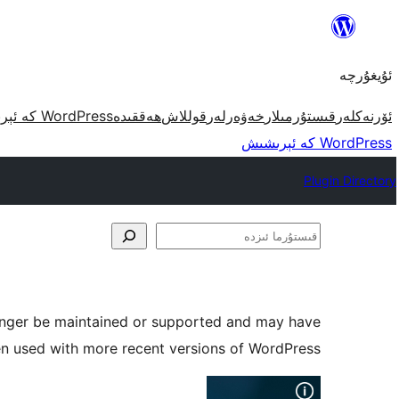
مەزمۇنغا
ئاتلاش
ئۇيغۇرچە
ئۆرنەكلەر
قىستۇرمىلار
خەۋەرلەر
قوللاش
ھەققىدە
WordPress كە ئېرىشىش
WordPress كە ئېرىشىش
Plugin Directory
قىستۇرما
ئىزدە
longer be maintained or supported and may have
en used with more recent versions of WordPress.