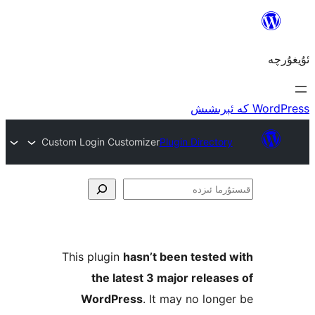
Custom Login Customizer
Plugin Direct
ا
This plugin
hasn’t been teste
the latest 3 major rele
WordPress
. It may no lo