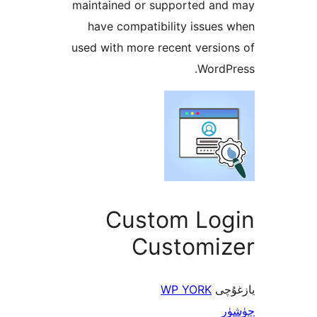
maintained or supported a
have compatibility issu
used with more recent vers
Word
Custom Lo
Customi
ى
WP YORK