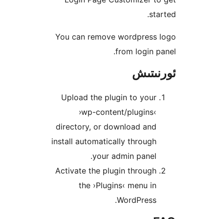
s
You can remove wordpres
from login
تىش
Upload the plugin to yo
›wp-content/plugin
directory, or download a
install automatically throu
your admin pane
Activate the plugin throu
the ›Plugins‹ menu 
WordPress