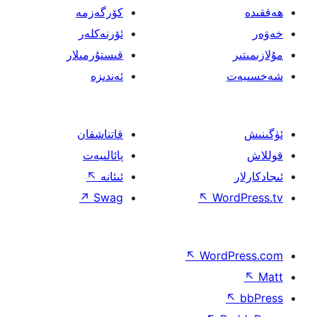
كۆرگەزمە
ئۆرنەكلەر
قىستۇرمىلار
ئەندىزە
قاتناشقان
پائالىيەت
ئىئانە
↖
↗
Swag
↖
W
↖
Wor