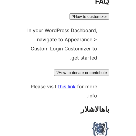
How to cust
In your WordPress Dashboard
navigate to Appearance 
Custom Login Customizer t
get starte
How to donate or con
Please visit
this link
for mor
inf
شلار