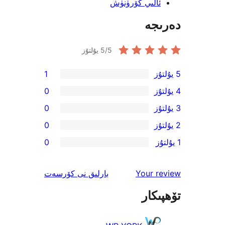
لىي كۆرۈنۈش
جە
/5 يۇلتۇز
5
1
0
0
0
0
ئىنكاس
Your 
بارلىق
نى كۆرسەت
كار