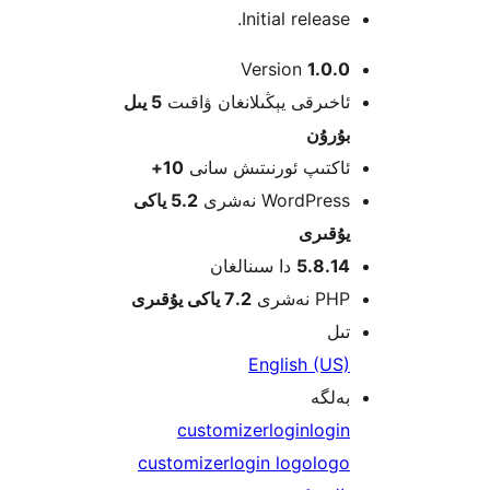
Initial releas
Version
1.0
خىرقى يېڭىلانغان ۋاقىت
5 يىل
ۇرۇن
كتىپ ئورنىتىش سانى
10+
WordPre نەشرى
5.2 ياكى
قىرى
5.8.1
دا سىنالغان
 نەشرى
7.2 ياكى يۇقىرى
ل
English (U
لگە
customizer
login
log
customizer
login logo
log