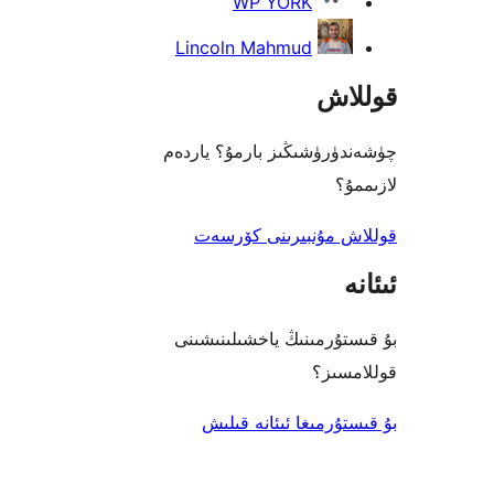
WP YORK
Lincoln Mahmud
اش
رۈشىڭىز بارمۇ؟ ياردەم
؟
 مۇنبىرىنى كۆرسەت
ۇرمىنىڭ ياخشىلىنىشىنى
ىز؟
رمىغا ئىئانە قىلىش