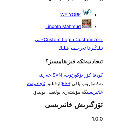
WP YORK
Lincoln Mahmud
«Custom Login Customizer» نى
ا تەرجىمە قىلىڭ
يەتكە قىزىقامسىز؟
ۆز يۈگۈرتۈپ
،
SVN خەزىنە
ۈپ ياكى
RSS
ئارقىلىق
ئىجادىيەت
ى
گە مۇشتەرى بولغىلى بولىدۇ.
رىش خاتىرىسى