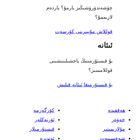
رۈشىڭىز بارمۇ؟ ياردەم
؟
 مۇنبىرىنى كۆرسەت
ۇرمىنىڭ ياخشىلىنىشىنى
ىز؟
رمىغا ئىئانە قىلىش
كۆرگەزمە
ئۆرنەكلەر
قىستۇرمىلار
ئەندىزە