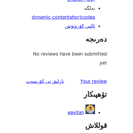
لگە
dynamic content
shortcode
لىي كۆرۈنۈش
جە
No reviews have been sub
ئىنكاس
Your 
بارلىق
نى كۆرسەت
كار
eavitan
اش