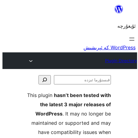
ا
This plugin
hasn’t been teste
the latest 3 major rele
WordPress
. It may no lo
maintained or supported a
have compatibility issu