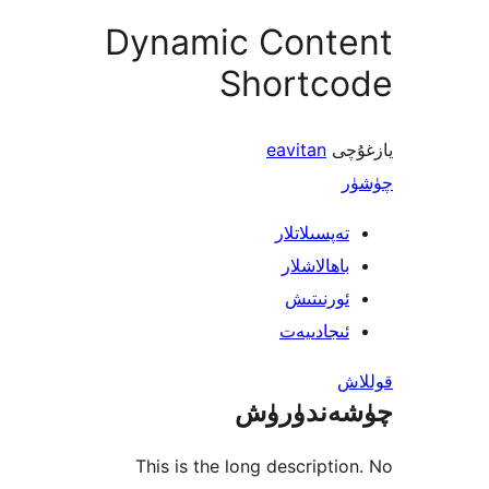
Dynamic Cont
Shortc
ى
eavitan
پسىلاتلار
ھالاشلار
رنىتىش
جادىيەت
ندۈرۈش
This is the long descript