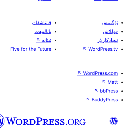
قاتناشقان
پائالىيەت
ئىئانە
↖
Five for the Future
↖
W
↖
Wor
↖
ئۇيغۇرچە