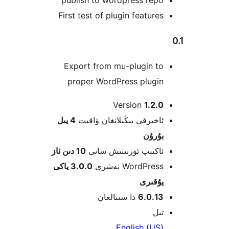
First test of plugin featur
Export from mu-plugin t
proper WordPress plugi
Version
1.2
خىرقى يېڭىلانغان ۋاقىت
4 يىل
ۇرۇن
كتىپ ئورنىتىش سانى
10 دىن ئاز
WordPre نەشرى
3.0.0 ياكى
قىرى
6.0.1
دا سىنالغان
ل
English (U