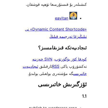
 بۇ قىستۇرمىغا تۆھپە قوشقان.
eavitan
«Dynamic Content Shortcode» نى
ا تەرجىمە قىلىڭ
يەتكە قىزىقامسىز؟
ۆز يۈگۈرتۈپ
،
SVN خەزىنە
ۈپ ياكى
RSS
ئارقىلىق
ئىجادىيەت
ى
گە مۇشتەرى بولغىلى بولىدۇ.
رىش خاتىرىسى
publish to wordpress rep