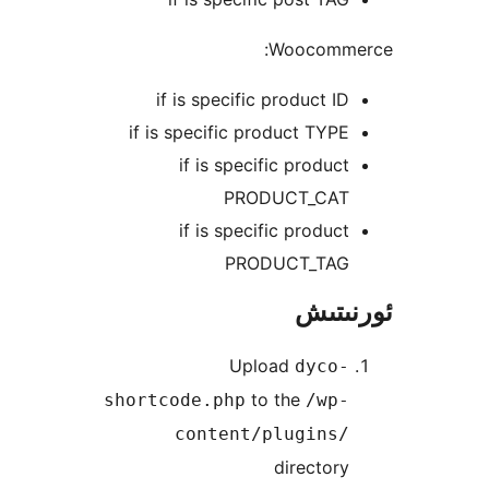
Woocom
if is specific product 
if is specific product TY
if is specific produ
PRODUCT_CA
if is specific produ
PRODUCT_TA
تىش
Upload
dyco
to the
shortcode.php
/wp
content/plugins
directo