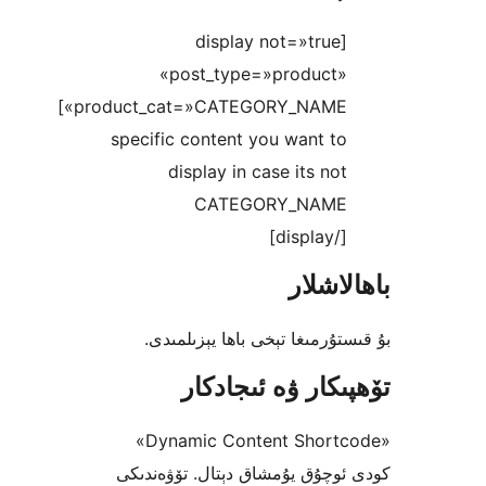
[display not=»tru
«post_type=»product
product_cat=»CATEGORY_NAME»
specific content you want 
display in case its n
CATEGORY_NAM
[/d
شلار
رمىغا تېخى باھا يېزىلمىدى.
كار ۋە ئىجادكار
«Dynamic Content Shortcode»
چۇق يۇمشاق دېتال. تۆۋەندىكى