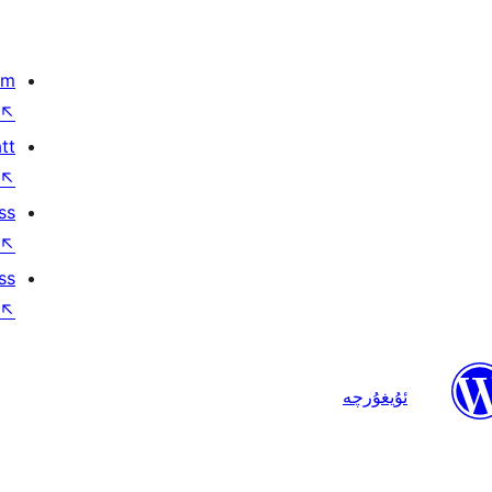
om
↖
tt
↖
ss
↖
ss
↖
ئۇيغۇرچە