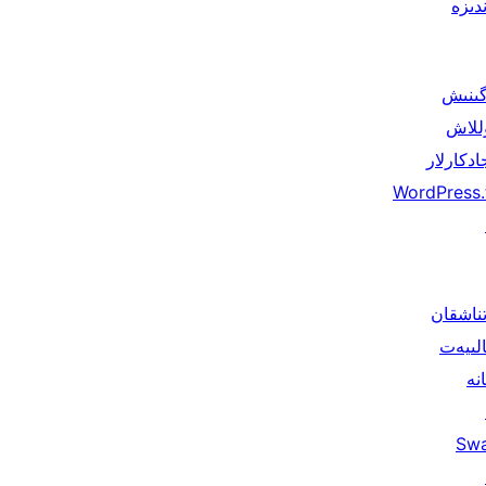
دىزە
گىنىش
للاش
ادكارلار
WordPress.
تناشقان
الىيەت
انە
Sw