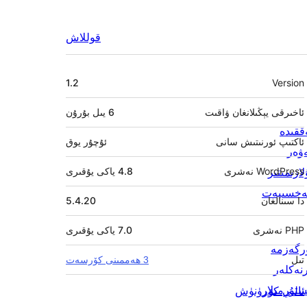
قوللاش
Meta
1.2
Version
ئاخىرقى يېڭىلانغان ۋاقىت
6 يىل
بۇرۇن
ققىدە
ئاكتىپ ئورنىتىش سانى
ئۇچۇر يوق
ۋەر
ازىمىتىر
WordPress نەشرى
4.8 ياكى يۇقىرى
خسىيەت
دا سىنالغان
5.4.20
PHP نەشرى
7.0 ياكى يۇقىرى
رگەزمە
تىل
3 ھەممىنى كۆرسەت
رنەكلەر
ستۇرمىلار
ئالىي كۆرۈنۈش