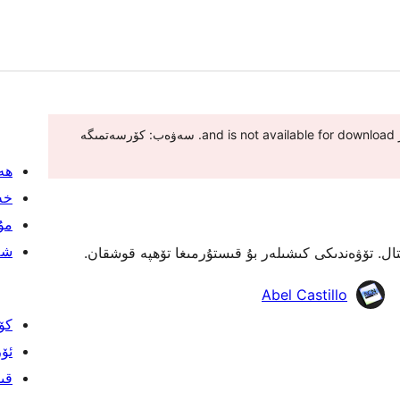
This plugin has been closed as of 2025-يىلى 3-دېكابىر and is not available for download. سەۋەب: كۆرسەتمىگە
ھە
خە
مۇل
شە
Abel Castillo
كۆ
ئۆ
قى