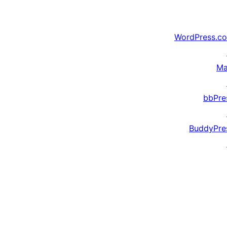
WordPress.c
Ma
bbPre
BuddyPre