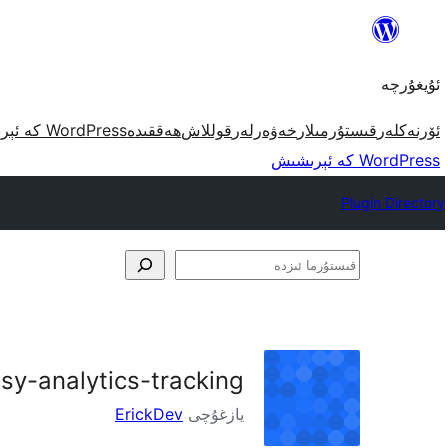
مەزمۇنغا
ئاتلاش
ئۇيغۇرچە
ئۆرنەكلەر
قىستۇرمىلار
خەۋەرلەر
قوللاش
ھەققىدە
WordPress كە ئېرىشىش
WordPress كە ئېرىشىش
Plugin Directory
قىستۇرما
ئىزدە
sy-analytics-tracking
يازغۇچى
ErickDev