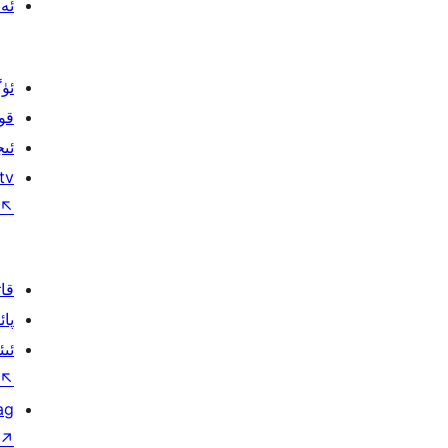
ئەن
ئۈ
قو
ئىج
tv
↖
قا
پائ
ئىئ
↖
ag
↗