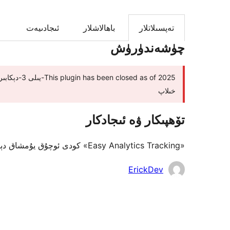
تەپسىلاتلار
باھالاشلار
ئىجادىيەت
چۈشەندۈرۈش
خىلاپ
تۆھپىكار ۋە ئىجادكار
«Easy Analytics Tracking» كودى ئوچۇق يۇمشاق دېتال. تۆۋەندىكى كىشىلەر بۇ قىستۇرمىغا تۆھپە قوشقان.
تۆھپىكار
ErickDev