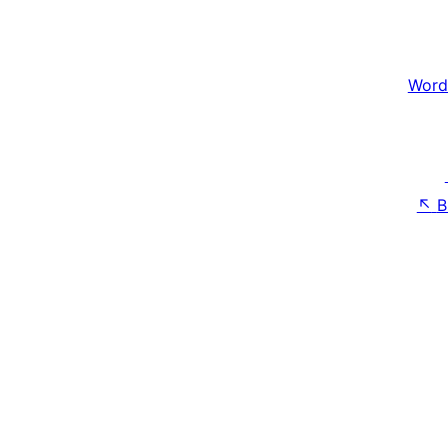
Word
↖
B