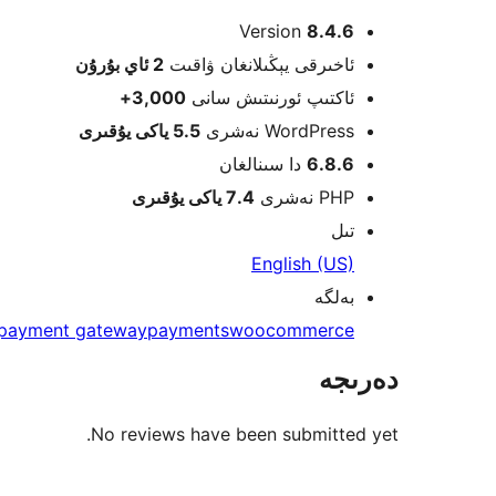
Meta
Version
8.4.6
ئاخىرقى يېڭىلانغان ۋاقىت
2 ئاي
بۇرۇن
ئاكتىپ ئورنىتىش سانى
3,000+
WordPress نەشرى
5.5 ياكى يۇقىرى
6.8.6
دا سىنالغان
PHP نەشرى
7.4 ياكى يۇقىرى
تىل
English (US)
بەلگە
payment gateway
payments
woocommerce
دەرىجە
No reviews have been submitted yet.