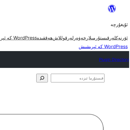
مەزمۇنغا
ئاتلاش
ئۇيغۇرچە
ئۆرنەكلەر
قىستۇرمىلار
خەۋەرلەر
قوللاش
ھەققىدە
WordPress كە ئېرىشىش
WordPress كە ئېرىشىش
Plugin Directory
قىستۇرما
ئىزدە