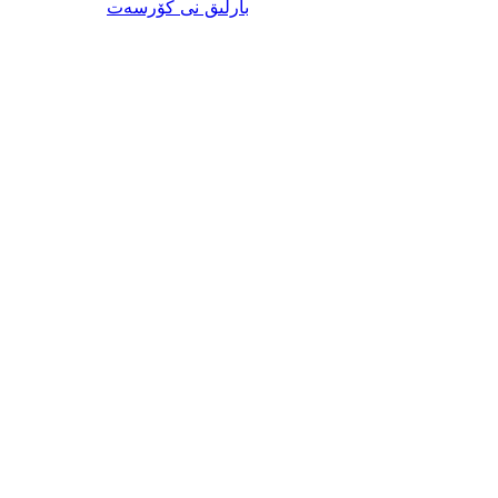
ئىنكاس
بارلىق
نى كۆرسەت