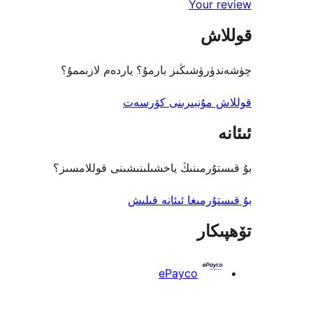
Your review
قوللاش
چۈشەندۈرۈشىڭىز بارمۇ؟ ياردەم لازىممۇ؟
قوللاش مۇنبىرىنى كۆرسەت
ئىئانە
بۇ قىستۇرمىنىڭ ياخشىلىنىشىنى قوللامسىز؟
بۇ قىستۇرمىغا ئىئانە قىلىش
تۆھپىكار
ePayco