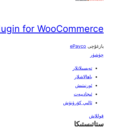
lugin for WooCommerce
يازغۇچى
ePayco
چۈشۈر
تەپسىلاتلار
باھالاشلار
ئورنىتىش
ئىجادىيەت
ئالىي كۆرۈنۈش
قوللاش
ستاتىستىكا