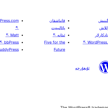
گىنىش
قاتناشقان
Press.com
للاش
پائالىيەت
↖
ادكارلار
ئىئانە
↖
Matt
↖
↖
bbPress
Five for the
↖
WordPress.
uddyPress
Future
ئۇيغۇرچە
The WordPress® trademark 