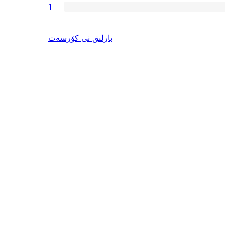
1
ئىنكاس
بارلىق
نى كۆرسەت