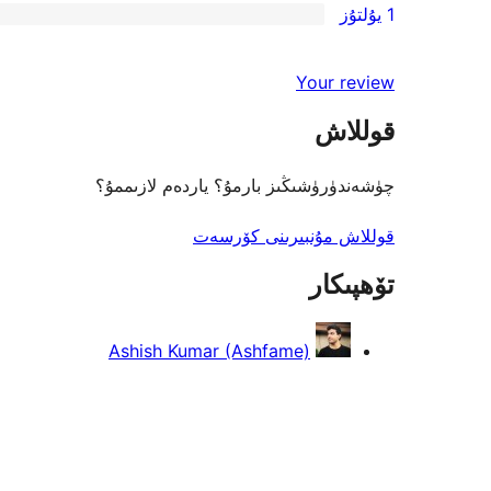
1 يۇلتۇز
باھالاش
يۇلتۇز
2-
1
باھالاش
يۇلتۇز
1-
Your review
باھالاش
يۇلتۇز
قوللاش
باھالاش
چۈشەندۈرۈشىڭىز بارمۇ؟ ياردەم لازىممۇ؟
قوللاش مۇنبىرىنى كۆرسەت
تۆھپىكار
Ashish Kumar (Ashfame)