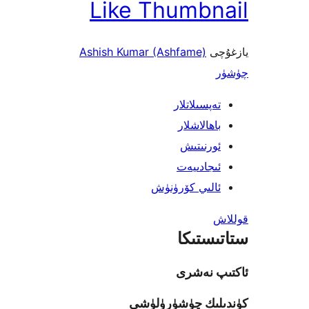
Like Thumbnail
يازغۇچى
Ashish Kumar (Ashfame)
چۈشۈر
تەپسىلاتلار
باھالاشلار
ئورنىتىش
ئىجادىيەت
ئالىي كۆرۈنۈش
قوللاش
ستاتىستىكا
ئاكتىپ نەشرى
كۈندىلىك چۈشۈرۈلۈشى