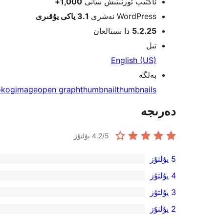
ئاكتىپ ئورنىتىش سانى
1,000+
WordPress نەشرى
3.1 ياكى يۇقىرى
5.2.25
دا سىنالغان
تىل
English (US)
بەلگە
ok
ogimage
open graph
thumbnail
thumbnails
دەرىجە
/5 يۇلتۇز
4.2
5 يۇلتۇز
4
4 يۇلتۇز
5-
0
3 يۇلتۇز
يۇلتۇز
4-
0
2 يۇلتۇز
باھالاش
يۇلتۇز
3-
0