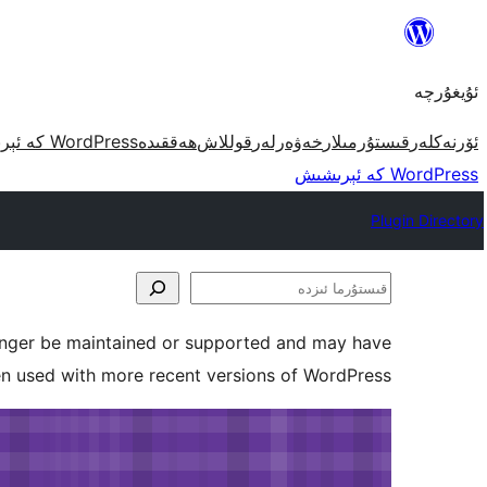
مەزمۇنغا
ئاتلاش
ئۇيغۇرچە
ئۆرنەكلەر
قىستۇرمىلار
خەۋەرلەر
قوللاش
ھەققىدە
WordPress كە ئېرىشىش
WordPress كە ئېرىشىش
Plugin Directory
قىستۇرما
ئىزدە
longer be maintained or supported and may have
en used with more recent versions of WordPress.