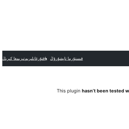
قىستۇرما تاپشۇرۇڭ
ياقتۇرغانلىرىم
تىزىمغا كىرىڭ
This plugin
hasn’t been tested w