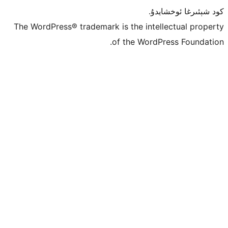
ۇ.
The WordPress® trademark is the inte
of the Word