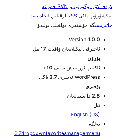
ۆز يۈگۈرتۈپ
،
SVN خەزىنە
ۈپ ياكى
RSS
ئارقىلىق
ئىجادىيەت
ى
گە مۇشتەرى بولغىلى بولىدۇ.
Version
1.0
خىرقى يېڭىلانغان ۋاقىت
17 يىل
ۇرۇن
كتىپ ئورنىتىش سانى
10+
WordPre نەشرى
2.7 ياكى
قىرى
2.
دا سىنالغان
ل
English (U
لگە
2.7
dropdown
favorites
manager
men