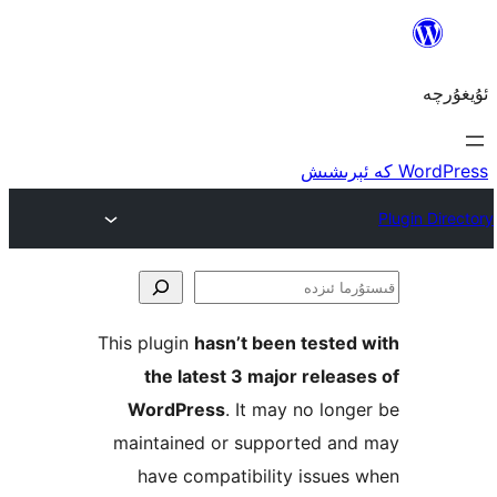
ا
This plugin
hasn’t been teste
the latest 3 major rele
WordPress
. It may no lo
maintained or supported a
have compatibility issu