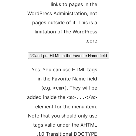
links to pages in t
WordPress Administration, n
pages outside of it. This is
limitation of the WordPre
cor
Can I put HTML in the Favorite Name
Yes. You can use HTML tag
in the Favorite Name fie
(e.g.
). They will 
<em>
added inside the
<a>...</a
element for the menu ite
Note that you should only u
tags valid under the XHTM
1.0 Transitional DOCTYP