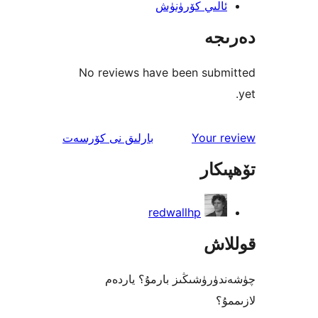
لىي كۆرۈنۈش
جە
No reviews have been sub
ئىنكاس
Your 
بارلىق
نى كۆرسەت
كار
redwallhp
اش
رۈشىڭىز بارمۇ؟ ياردەم
؟