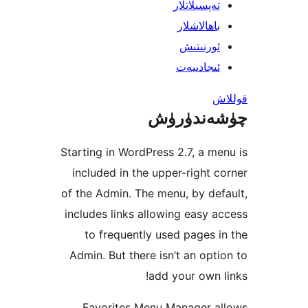
پسىلاتلار
ھالاشلار
رنىتىش
جادىيەت
ندۈرۈش
Starting in WordPress 2.7, a 
included in the upper-right
of the Admin. The menu, by d
includes links allowing easy
to frequently used pages
Admin. But there isn’t an op
add your own
Favorites Menu Manager 