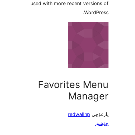
used with more recent vers
Word
Favorites M
Mana
ى
redwallhp