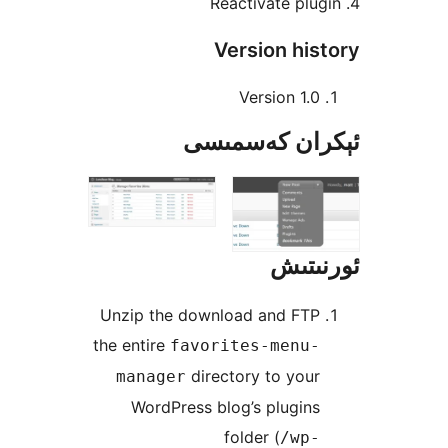
Version hi
Version 1
ان كەسمىسى
تىش
Unzip the download and FT
the entire
favorites-menu
directory to yo
manager
WordPress blog’s plugi
folder (
/wp