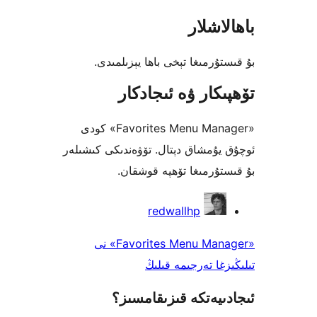
شلار
رمىغا تېخى باھا يېزىلمىدى.
كار ۋە ئىجادكار
«Favorites Menu Manager» كودى
ۇمشاق دېتال. تۆۋەندىكى كىشىلەر
ۇرمىغا تۆھپە قوشقان.
redwallhp
«Favorites Menu Manager» نى
ا تەرجىمە قىلىڭ
يەتكە قىزىقامسىز؟