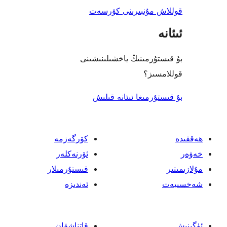
 مۇنبىرىنى كۆرسەت
ۇرمىنىڭ ياخشىلىنىشىنى
ىز؟
رمىغا ئىئانە قىلىش
كۆرگەزمە
ئۆرنەكلەر
قىستۇرمىلار
ئەندىزە
قاتناشقان