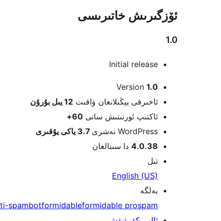
ئۆزگىرىش خاتىرىسى
1.0
Initial release
Meta
Version
1.0
ئاخىرقى يېڭىلانغان ۋاقىت
12 يىل
بۇرۇن
ئاكتىپ ئورنىتىش سانى
60+
WordPress نەشرى
3.7 ياكى يۇقىرى
4.0.38
دا سىنالغان
تىل
English (US)
بەلگە
ti-spam
bot
formidable
formidable pro
spam
ئالىي كۆرۈنۈش