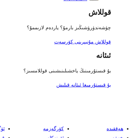
قوللاش
چۈشەندۈرۈشىڭىز بارمۇ؟ ياردەم لازىممۇ؟
قوللاش مۇنبىرىنى كۆرسەت
ئىئانە
بۇ قىستۇرمىنىڭ ياخشىلىنىشىنى قوللامسىز؟
بۇ قىستۇرمىغا ئىئانە قىلىش
ھەققىدە
كۆرگەزمە
ئۈ
خەۋەر
ئۆرنەكلەر
قو