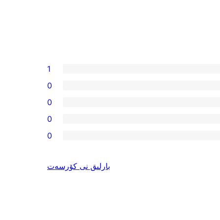
1
0
0
0
0
ئىنكاس
بارلىق
نى كۆرسەت