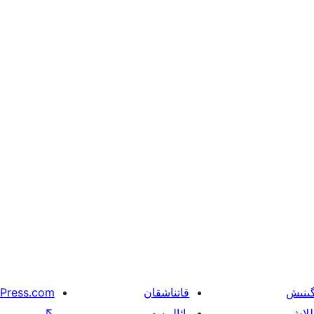
گىنىش
قاتناشقان
Press.com
للاش
پائالىيەت
↖