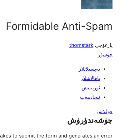
Formidable Anti-Spam
يازغۇچى
thomstark
چۈشۈر
تەپسىلاتلار
باھالاشلار
ئورنىتىش
ئىجادىيەت
قوللاش
چۈشەندۈرۈش
takes to submit the form and generates an error