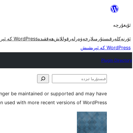
مەزمۇنغا
ئاتلاش
ئۇيغۇرچە
ئۆرنەكلەر
قىستۇرمىلار
خەۋەرلەر
قوللاش
ھەققىدە
WordPress كە ئېرىشىش
WordPress كە ئېرىشىش
Plugin Directory
قىستۇرما
ئىزدە
longer be maintained or supported and may have
en used with more recent versions of WordPress.