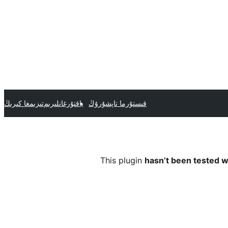
قىستۇرما تاپشۇرۇڭ
ياقتۇرغانلىرىم
تىزىمغا كىرىڭ
This plugin
hasn’t been tested w