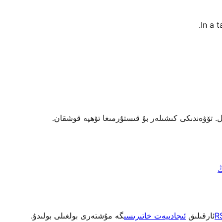
In a 
R
ئارقىلىق
ئىجادىيەت خاتىرىسى
گە مۇشتەرى بولغىلى بولىدۇ.