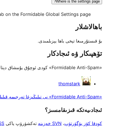
Where is the settings page?
tab on the Formidable Global Settings page.
باھالاشلار
بۇ قىستۇرمىغا تېخى باھا يېزىلمىدى.
تۆھپىكار ۋە ئىجادكار
«Formidable Anti-Spam» كودى ئوچۇق يۇمشاق دېتال. تۆۋەندىكى كىشىلەر بۇ قىستۇرمىغا تۆھپە قوشقان.
تۆھپىكار
thomstark
«Formidable Anti-Spam» نى تىلىڭىزغا تەرجىمە قىلىڭ
ئىجادىيەتكە قىزىقامسىز؟
كودقا كۆز يۈگۈرتۈپ
،
SVN خەزىنە
تەكشۈرۈپ ياكى
SS