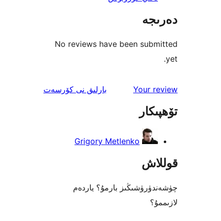
جە
No reviews have been sub
ئىنكاس
Your 
بارلىق
نى كۆرسەت
كار
Grigory Metlenko
اش
رۈشىڭىز بارمۇ؟ ياردەم
؟