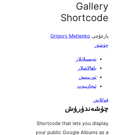
Gal
Shortc
ى
Grigory Metlenko
پسىلاتلار
ھالاشلار
رنىتىش
جادىيەت
ندۈرۈش
Shortcode that lets you 
your public Google Album