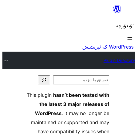
ا
This plugin
hasn’t been teste
the latest 3 major rele
WordPress
. It may no lo
maintained or supported a
have compatibility issu