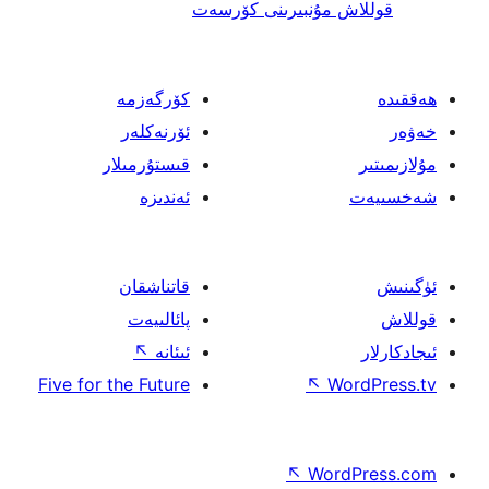
 مۇنبىرىنى كۆرسەت
كۆرگەزمە
ئۆرنەكلەر
قىستۇرمىلار
ئەندىزە
قاتناشقان
پائالىيەت
ئىئانە
↖
Five for the Future
↖
W
↖
Wor