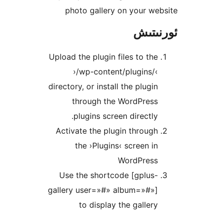
photo gallery on your 
تىش
Upload the plugin files to t
›/wp-content/plugins
directory, or install the plug
through the WordPres
plugins screen directl
Activate the plugin throu
the ›Plugins‹ screen 
WordPres
Use the shortcode [gplus
gallery user=»#» album=»#»
to display the galle