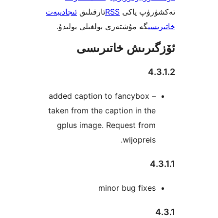
ۈپ ياكى
RSS
ئارقىلىق
ئىجادىيەت
ى
گە مۇشتەرى بولغىلى بولىدۇ.
رىش خاتىرىسى
4
added caption to fancybox 
taken from the caption in t
gplus image. Request fro
wijoprei
minor bug fix