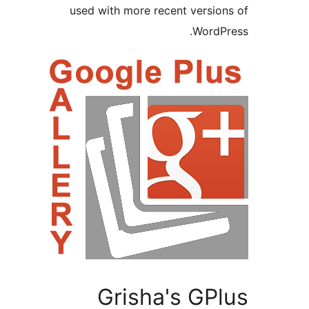
used with more recent vers
Word
Grisha's G