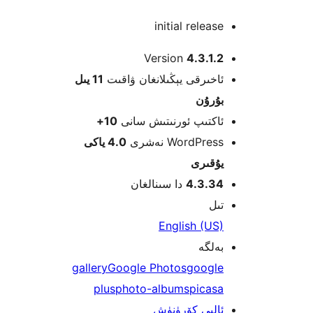
initial relea
Version
4.3.1
خىرقى يېڭىلانغان ۋاقىت
11 يىل
ۇرۇن
كتىپ ئورنىتىش سانى
10+
WordPre نەشرى
4.0 ياكى
قىرى
4.3.3
دا سىنالغان
ل
English (U
لگە
gallery
Google Photos
googl
plus
photo-albums
picas
لىي كۆرۈنۈش