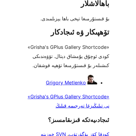
شلار
رمىغا تېخى باھا يېزىلمىدى.
كار ۋە ئىجادكار
«Grisha's GPlus Gallery Shortcode»
چۇق يۇمشاق دېتال. تۆۋەندىكى
 بۇ قىستۇرمىغا تۆھپە قوشقان.
Grigory Metlenko
«Grisha's GPlus Gallery Shortcode»
ىزغا تەرجىمە قىلىڭ
يەتكە قىزىقامسىز؟
ۆز يۈگۈرتۈپ
،
SVN خەزىنە