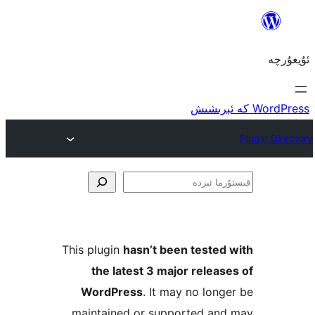
ا
This plugin
hasn’t been teste
the latest 3 major rele
WordPress
. It may no lo
maintained or supported a