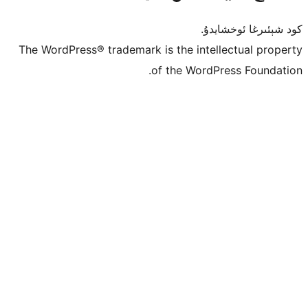
ۇ.
The WordPress® trademark is the inte
of the Word