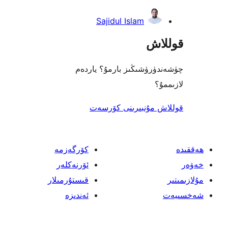
Sajidul Islam
اش
رۈشىڭىز بارمۇ؟ ياردەم
؟
 مۇنبىرىنى كۆرسەت
كۆرگەزمە
ئۆرنەكلەر
قىستۇرمىلار
ئەندىزە