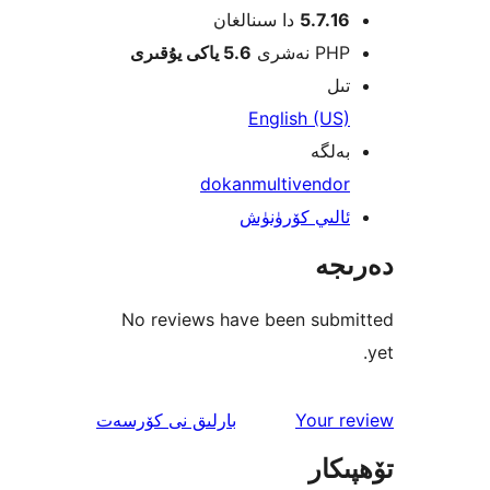
5.7.
دا سىنالغان
 نەشرى
5.6 ياكى يۇقىرى
ل
English (U
لگە
dokan
multivendo
لىي كۆرۈنۈش
جە
No reviews have been sub
ئىنكاس
Your 
بارلىق
نى كۆرسەت
كار