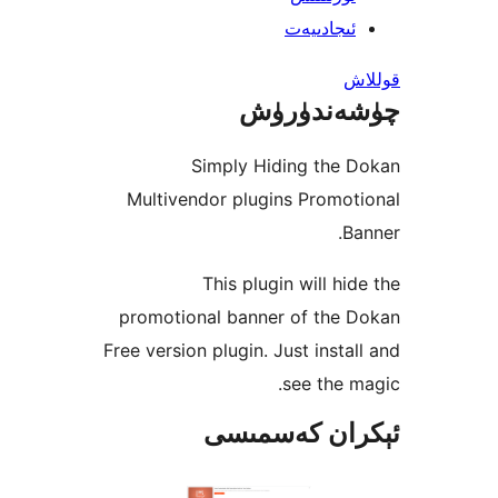
جادىيەت
ندۈرۈش
Simply Hiding the
Multivendor plugins Prom
This plugin will h
promotional banner of the
Free version plugin. Just inst
see the
ان كەسمىسى