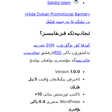
Sajidul Islam
«Hide Dokan Promotional Banner»
ىزغا تەرجىمە قىلىڭ
يەتكە قىزىقامسىز؟
ۆز يۈگۈرتۈپ
،
SVN خەزىنە
ۈپ ياكى
RSS
ئارقىلىق
ئىجادىيەت
ى
گە مۇشتەرى بولغىلى بولىدۇ.
Version
1.0
خىرقى يېڭىلانغان ۋاقىت
5 يىل
ۇرۇن
كتىپ ئورنىتىش سانى
10+
WordPre نەشرى
4.4 ياكى
قىرى