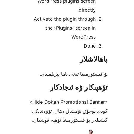
WordPress plugins scree
directl
Activate the plugin throu
the ›Plugins‹ screen 
WordPres
Don
شلار
رمىغا تېخى باھا يېزىلمىدى.
كار ۋە ئىجادكار
«Hide Dokan Promotional Banner»
چۇق يۇمشاق دېتال. تۆۋەندىكى
 بۇ قىستۇرمىغا تۆھپە قوشقان.