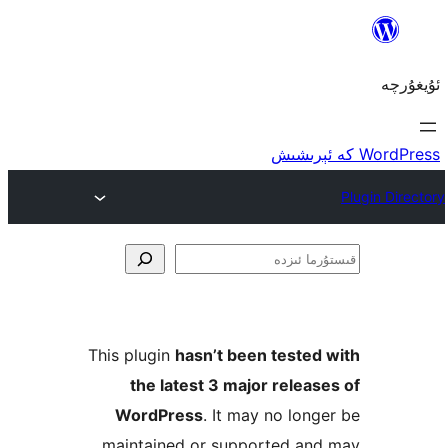
ا
This plugin
hasn’t been teste
the latest 3 major rele
WordPress
. It may no lo
maintained or supported a