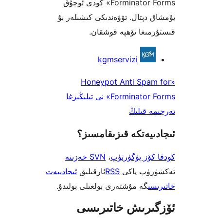
Forminator Forms» كودى ئوچۇق
دېتال. تۆۋەندىكى كىشىلەر بۇ
ىغا تۆھپە قوشقان.
kgmservizi
«Honeypot Anti Spa
Forminator Forms» نى تىلىڭىزغا
 قىلىڭ
يەتكە قىزىقامسىز؟
ۆز يۈگۈرتۈپ
،
SVN خەزىنە
ۈپ ياكى
RSS
ئارقىلىق
ئىجادىيەت
ى
گە مۇشتەرى بولغىلى بولىدۇ.
رىش خاتىرىسى