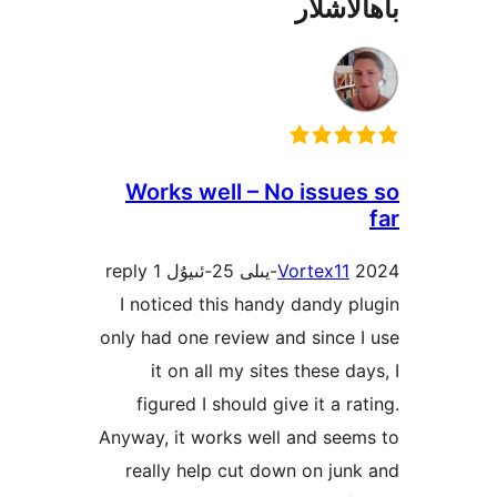
شلار
Works well – No issu
1 reply
Vortex1
I noticed this handy dandy
only had one review and sinc
it on all my sites these 
figured I should give it a 
Anyway, it works well and s
really help cut down on j