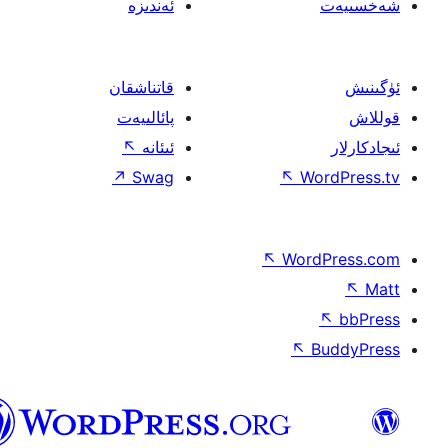
ئەندىزە
قاتناشقان
پائالىيەت
ئىئانە
↖
↗
Swag
↖
W
↖
Wor
↖
ئۇيغۇرچە