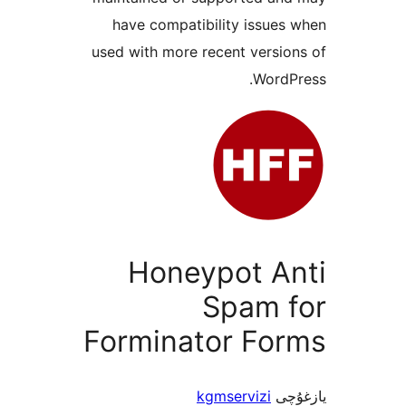
have compatibility issu
used with more recent vers
Word
Honeypot A
Spam 
Forminator Fo
ى
kgmservizi