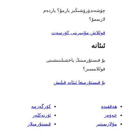
رۈشىڭىز بارمۇ؟ ياردەم
؟
 مۇنبىرىنى كۆرسەت
ۇرمىنىڭ ياخشىلىنىشىنى
ىز؟
رمىغا ئىئانە قىلىش
كۆرگەزمە
ئۆرنەكلەر
قىستۇرمىلار