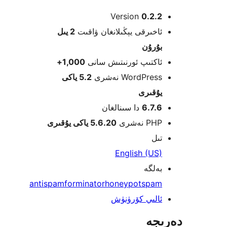
Version
0.2.
خىرقى يېڭىلانغان ۋاقىت
2 يىل
ۇرۇن
كتىپ ئورنىتىش سانى
1,000+
WordPre نەشرى
5.2 ياكى
قىرى
6.7.
دا سىنالغان
 نەشرى
5.6.20 ياكى يۇقىرى
ل
English (U
لگە
antispam
forminator
honeypot
spa
لىي كۆرۈنۈش
جە