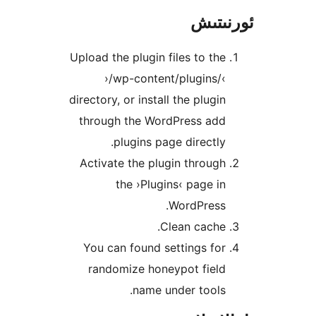
تىش
Upload the plugin files to t
›/wp-content/plugins
directory, or install the plug
through the WordPress ad
plugins page directl
Activate the plugin throu
the ›Plugins‹ page 
WordPress
Clean cach
You can found settings f
randomize honeypot fiel
name under tool