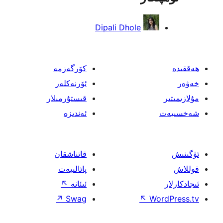
Dipali Dhole
كۆرگەزمە
ئۆرنەكلەر
قىستۇرمىلار
ئەندىزە
قاتناشقان
پائالىيەت
ئىئانە
↖
↗
Swag
↖
W