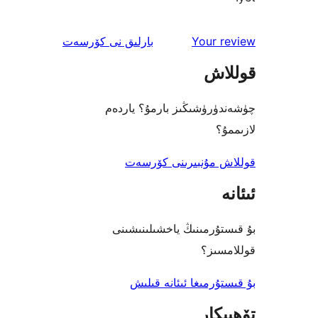
ئىنكاس
Your 
بارلىق
نى كۆرسەت
اش
رۈشىڭىز بارمۇ؟ ياردەم
؟
 مۇنبىرىنى كۆرسەت
ۇرمىنىڭ ياخشىلىنىشىنى
ىز؟
رمىغا ئىئانە قىلىش
كار