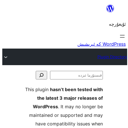
ا
This plugin
hasn’t been teste
the latest 3 major rele
WordPress
. It may no lo
maintained or supported a
have compatibility issu