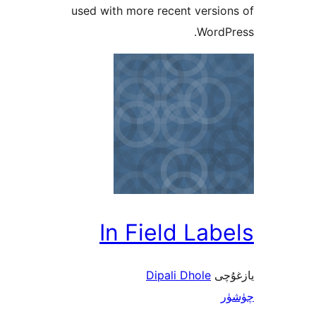
used with more recent vers
Word
In Field La
ى
Dipali Dhole