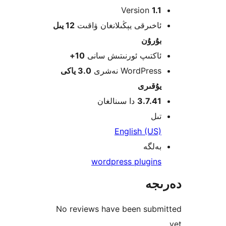
Version
1
خىرقى يېڭىلانغان ۋاقىت
12 يىل
ۇرۇن
كتىپ ئورنىتىش سانى
10+
WordPre نەشرى
3.0 ياكى
قىرى
3.7.4
دا سىنالغان
ل
English (U
لگە
wordpress plugin
جە
No reviews have been sub