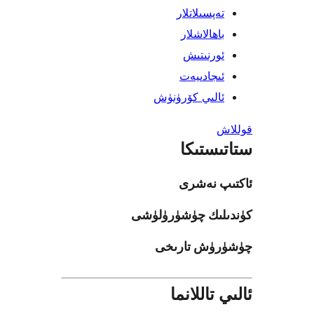
پسىلاتلار
ھالاشلار
رنىتىش
جادىيەت
لىي كۆرۈنۈش
ستىكا
 نەشرى
ىك چۈشۈرۈلۈشى
ۈش تارىخى
تاللانما