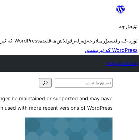
مەزمۇنغا
ئاتلاش
ئۇيغۇرچە
ئۆرنەكلەر
قىستۇرمىلار
خەۋەرلەر
قوللاش
ھەققىدە
WordPress كە ئېرىشىش
WordPress كە ئېرىشىش
Plugin Directory
قىستۇرما
ئىزدە
longer be maintained or supported and may have
en used with more recent versions of WordPress.