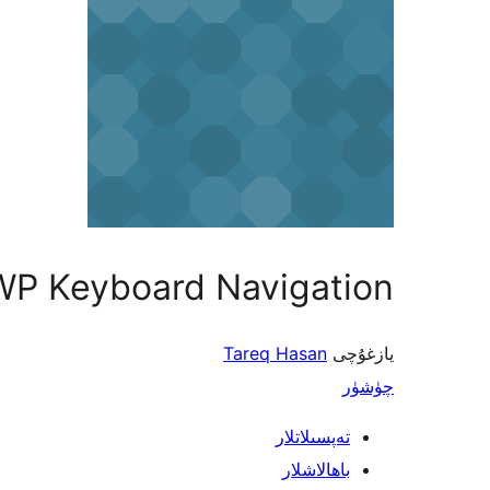
WP Keyboard Navigation
يازغۇچى
Tareq Hasan
چۈشۈر
تەپسىلاتلار
باھالاشلار