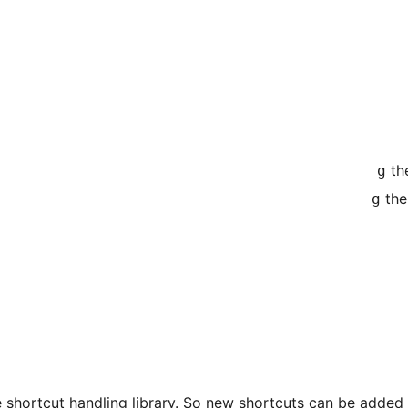
th
g
th
g
shortcut handling library. So new shortcuts can be added ve