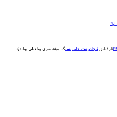
R
ئارقىلىق
ئىجادىيەت خاتىرىسى
گە مۇشتەرى بولغىلى بولىدۇ.