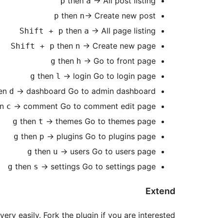
then
→
All post listing
p
a
then
→
Create new post
p
n
then
→
All page listing
Shift + p
a
then
→
Create new page
Shift + p
n
then
→
Go to front page
g
h
then
→
login Go to login page
g
l
en
→
dashboard Go to admin dashboard
d
en
→
comment Go to comment edit page
c
then
→
themes Go to themes page
g
t
then
→
plugins Go to plugins page
g
p
then
→
users Go to users page
g
u
then
→
settings Go to settings page
g
s
Extend
ry easily. Fork the plugin if you are interested