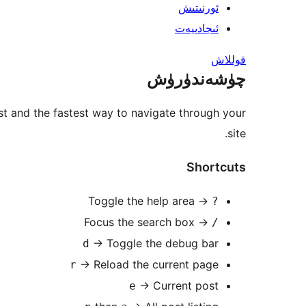
ئورنىتىش
ئىجادىيەت
قوللاش
چۈشەندۈرۈش
st and the fastest way to navigate through your
site.
Shortcuts
Toggle the help area
→
?
Focus the search box
→
/
→
Toggle the debug bar
d
→
Reload the current page
r
→
Current post
e