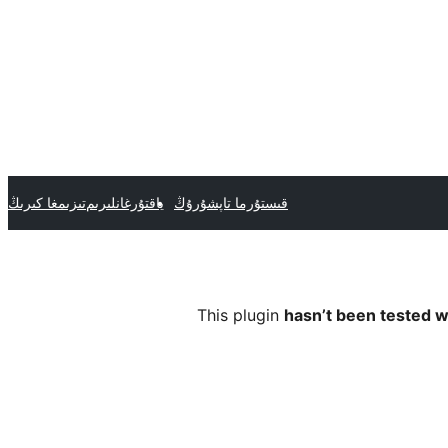
قىستۇرما تاپشۇرۇڭ
ياقتۇرغانلىرىم
تىزىمغا كىرىڭ
This plugin
hasn’t been tested w