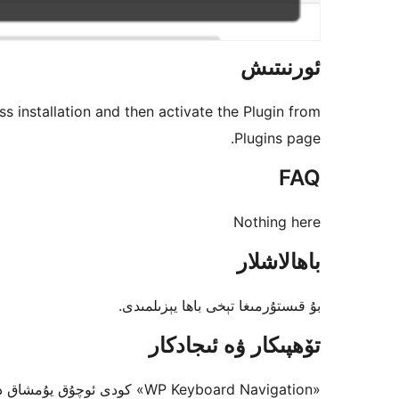
ئورنىتىش
ss installation and then activate the Plugin from
Plugins page.
FAQ
Nothing here
باھالاشلار
بۇ قىستۇرمىغا تېخى باھا يېزىلمىدى.
تۆھپىكار ۋە ئىجادكار
«WP Keyboard Navigation» كودى ئوچۇق يۇمشاق دېتال. تۆۋەندىكى كىشىلەر بۇ قىستۇرمىغا تۆھپە قوشقان.