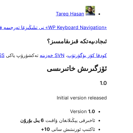
تۆھپىكار
Tareq Hasan
«WP Keyboard Navigation» نى تىلىڭىزغا تەرجىمە قىلىڭ
ئىجادىيەتكە قىزىقامسىز؟
كودقا كۆز يۈگۈرتۈپ
،
SVN خەزىنە
تەكشۈرۈپ ياكى
SS
ئۆزگىرىش خاتىرىسى
1.0
Initial version released
Meta
Version
1.0
ئاخىرقى يېڭىلانغان ۋاقىت
6 يىل
بۇرۇن
ئاكتىپ ئورنىتىش سانى
10+