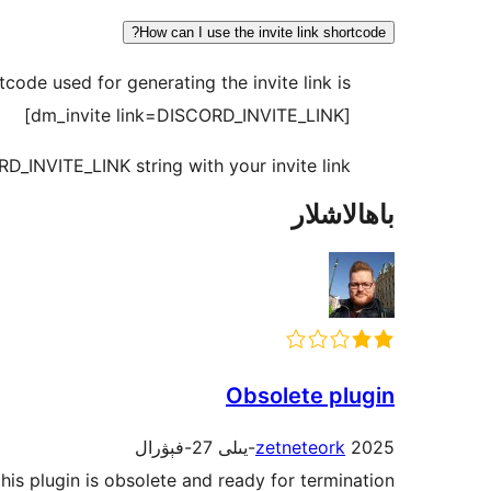
How can I use the invite link shortcode?
code used for generating the invite link is:
[dm_invite link=DISCORD_INVITE_LINK]
RD_INVITE_LINK string with your invite link
باھالاشلار
Obsolete plugin
2025-يىلى 27-فېۋرال
zetneteork
his plugin is obsolete and ready for termination.