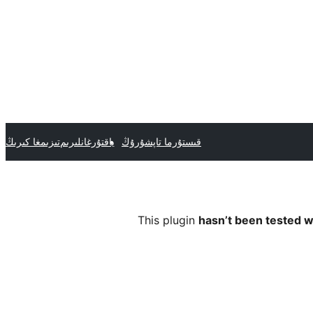
قىستۇرما تاپشۇرۇڭ
ياقتۇرغانلىرىم
تىزىمغا كىرىڭ
This plugin
hasn’t been tested w