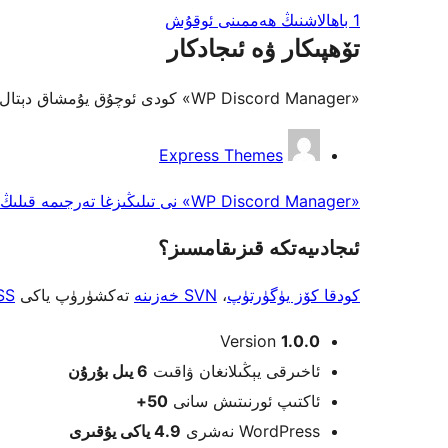
1 باھالاشنىڭ ھەممىنى ئوقۇش
تۆھپىكار ۋە ئىجادكار
«WP Discord Manager» كودى ئوچۇق يۇمشاق دېتال. تۆۋەندىكى كىشىلەر بۇ قىستۇرمىغا تۆھپە قوشقان.
تۆھپىكار
Express Themes
«WP Discord Manager» نى تىلىڭىزغا تەرجىمە قىلىڭ
ئىجادىيەتكە قىزىقامسىز؟
كودقا كۆز يۈگۈرتۈپ
،
SVN خەزىنە
تەكشۈرۈپ ياكى
SS
Meta
Version
1.0.0
ئاخىرقى يېڭىلانغان ۋاقىت
6 يىل
بۇرۇن
ئاكتىپ ئورنىتىش سانى
50+
WordPress نەشرى
4.9 ياكى يۇقىرى