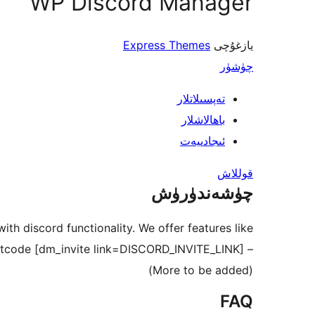
WP Discord Manager
يازغۇچى
Express Themes
چۈشۈر
تەپسىلاتلار
باھالاشلار
ئىجادىيەت
قوللاش
چۈشەندۈرۈش
h discord functionality. We offer features like:
– Group invite link shortcode [dm_invite link=DISCORD_INVITE_LINK]
(More to be added)
FAQ