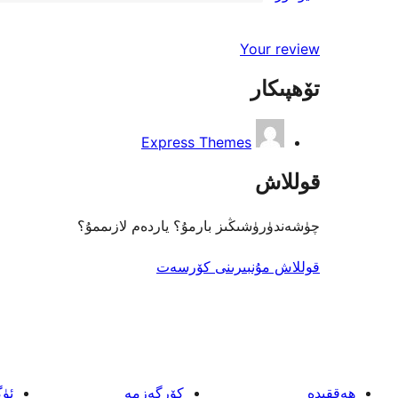
2-
0
باھالاش
يۇلتۇز
1-
Your review
باھالاش
يۇلتۇز
تۆھپىكار
باھالاش
Express Themes
قوللاش
چۈشەندۈرۈشىڭىز بارمۇ؟ ياردەم لازىممۇ؟
قوللاش مۇنبىرىنى كۆرسەت
ھەققىدە
كۆرگەزمە
ئۈ