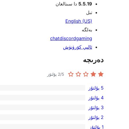
5.5.19
دا سىنالغان
تىل
English (US)
بەلگە
chat
discord
gaming
ئالىي كۆرۈنۈش
دەرىجە
/5 يۇلتۇز
2
5 يۇلتۇز
0
4 يۇلتۇز
5-
0
3 يۇلتۇز
يۇلتۇز
4-
0
2 يۇلتۇز
باھالاش
يۇلتۇز
3-
1
1 يۇلتۇز
باھالاش
يۇلتۇز