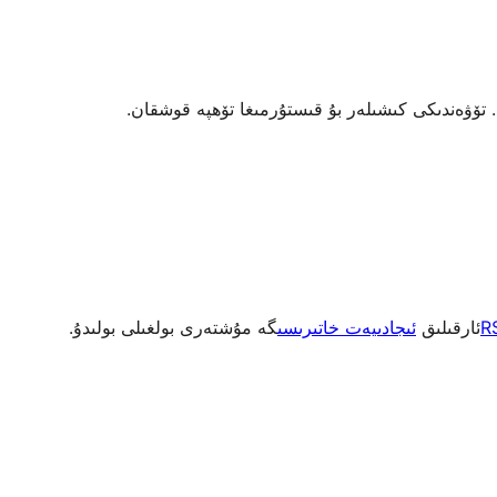
R
ئارقىلىق
ئىجادىيەت خاتىرىسى
گە مۇشتەرى بولغىلى بولىدۇ.