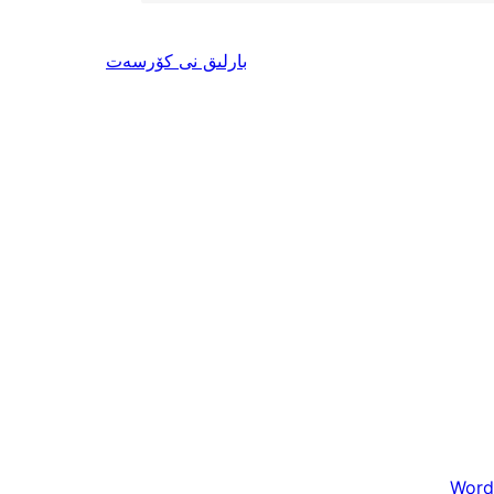
ئىنكاس
بارلىق
نى كۆرسەت
Word