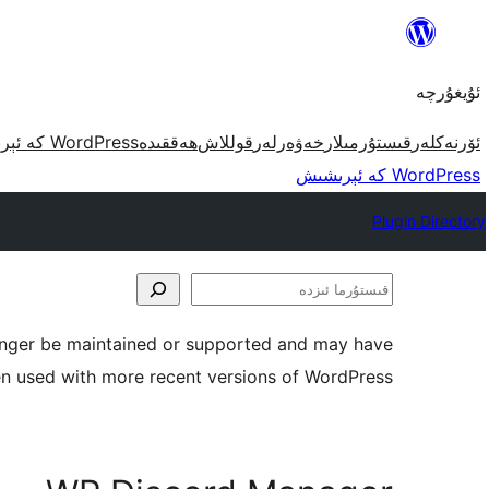
مەزمۇنغا
ئاتلاش
ئۇيغۇرچە
ئۆرنەكلەر
قىستۇرمىلار
خەۋەرلەر
قوللاش
ھەققىدە
WordPress كە ئېرىشىش
WordPress كە ئېرىشىش
Plugin Directory
قىستۇرما
ئىزدە
longer be maintained or supported and may have
en used with more recent versions of WordPress.