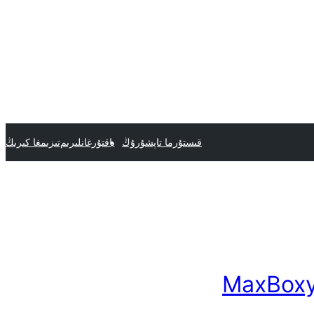
قىستۇرما تاپشۇرۇڭ
ياقتۇرغانلىرىم
تىزىمغا كىرىڭ
MaxBoxy: