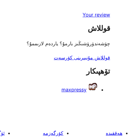
باھالاش
يۇلتۇز
1-
Your review
باھالاش
يۇلتۇز
قوللاش
باھالاش
چۈشەندۈرۈشىڭىز بارمۇ؟ ياردەم لازىممۇ؟
قوللاش مۇنبىرىنى كۆرسەت
تۆھپىكار
maxpressy
ھەققىدە
كۆرگەزمە
ئۈ