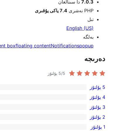
7.0.3
دا سىنالغان
PHP نەشرى
7.4 ياكى يۇقىرى
تىل
English (US)
بەلگە
ent box
floating content
Notifications
popup
دەرىجە
/5 يۇلتۇز
5
5 يۇلتۇز
1
4 يۇلتۇز
5-
0
3 يۇلتۇز
يۇلتۇز
4-
0
2 يۇلتۇز
باھالاش
يۇلتۇز
3-
0
1 يۇلتۇز
باھالاش
يۇلتۇز
2-
0