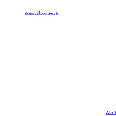
ئىنكاس
بارلىق
نى كۆرسەت
Word