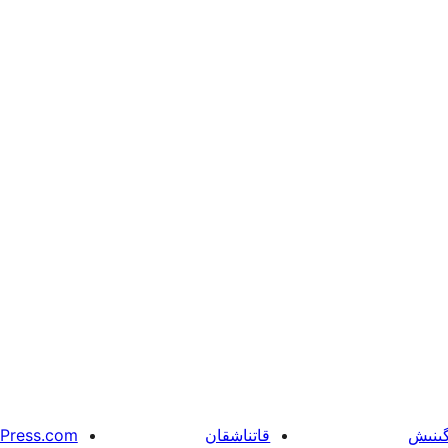
گىنىش
قاتناشقان
Press.com