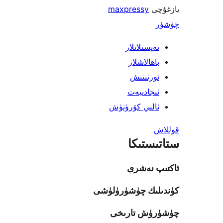
يازغۇچى
maxpressy
چۈشۈر
تەپسىلاتلار
باھالاشلار
ئورنىتىش
ئىجادىيەت
ئالىي كۆرۈنۈش
قوللاش
ستاتىستىكا
ئاكتىپ نەشرى
كۈندىلىك چۈشۈرۈلۈشى
چۈشۈرۈش تارىخى