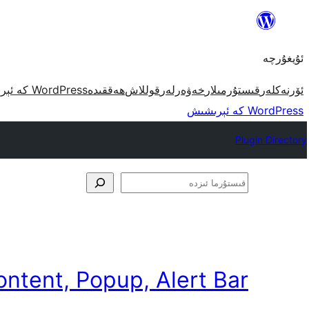
مەزمۇنغا
ئاتلاش
ئۇيغۇرچە
ئۆرنەكلەر
قىستۇرمىلار
خەۋەرلەر
قوللاش
ھەققىدە
WordPress كە ئېرىشىش
WordPress كە ئېرىشىش
Plugin Directory
قىستۇرما
ئىزدە
ntent, Popup, Alert Bar