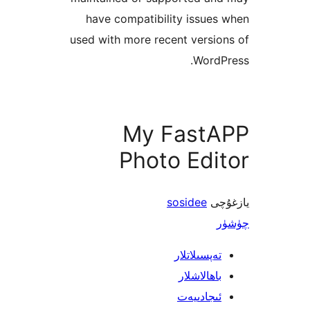
have compatibility issu
used with more recent vers
Word
My Fast
Photo Ed
ى
sosidee
پسىلاتلار
ھالاشلار
جادىيەت