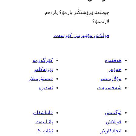
رۈشىڭىز بارمۇ؟ ياردەم
؟
 مۇنبىرىنى كۆرسەت
كۆرگەزمە
ئۆرنەكلەر
قىستۇرمىلار
ئەندىزە
قاتناشقان
پائالىيەت
ئىئانە
↖