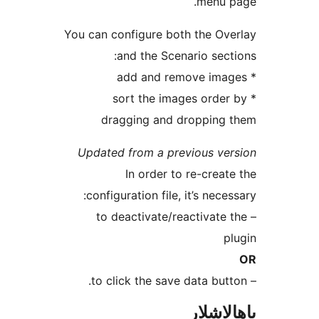
menu
You can configure both the 
and the Scenario se
* sort the images ord
dragging and droppin
Updated from a previous v
In order to re-cre
configuration file, it’s ne
– to deactivate/reactivat
شلار