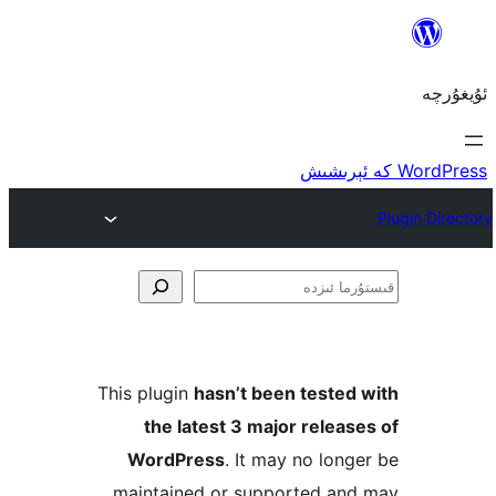
ا
This plugin
hasn’t been teste
the latest 3 major rele
WordPress
. It may no lo
maintained or supported a