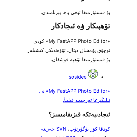
رمىغا تېخى باھا يېزىلمىدى.
كار ۋە ئىجادكار
«My FastAPP Photo Editor» كودى
ۇمشاق دېتال. تۆۋەندىكى كىشىلەر
ۇرمىغا تۆھپە قوشقان.
sosidee
«My FastAPP Photo Editor» نى
ا تەرجىمە قىلىڭ
يەتكە قىزىقامسىز؟
ۆز يۈگۈرتۈپ
،
SVN خەزىنە