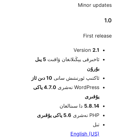
Minor u
First 
Version
2
خىرقى يېڭىلانغان ۋاقىت
5 يىل
ۇرۇن
كتىپ ئورنىتىش سانى
10 دىن ئاز
WordPre نەشرى
4.7.0 ياكى
قىرى
5.8.1
دا سىنالغان
 نەشرى
5.6 ياكى يۇقىرى
ل
English (U