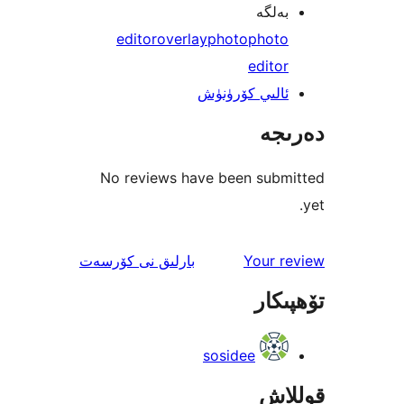
لگە
editor
overlay
photo
phot
edit
لىي كۆرۈنۈش
جە
No reviews have been sub
ئىنكاس
Your 
بارلىق
نى كۆرسەت
كار
sosidee
اش