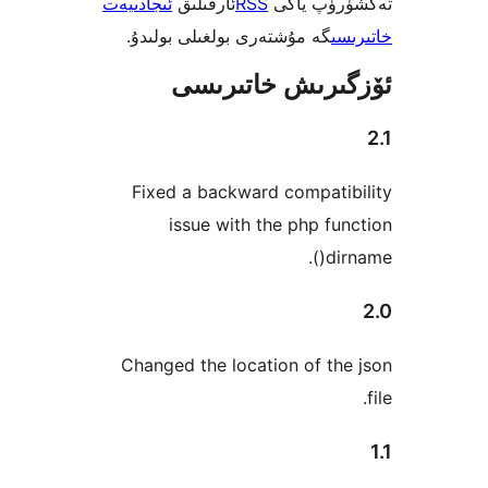
ۈپ ياكى
RSS
ئارقىلىق
ئىجادىيەت
ى
گە مۇشتەرى بولغىلى بولىدۇ.
رىش خاتىرىسى
Fixed a backward compat
issue with the php f
di
Changed the location of t