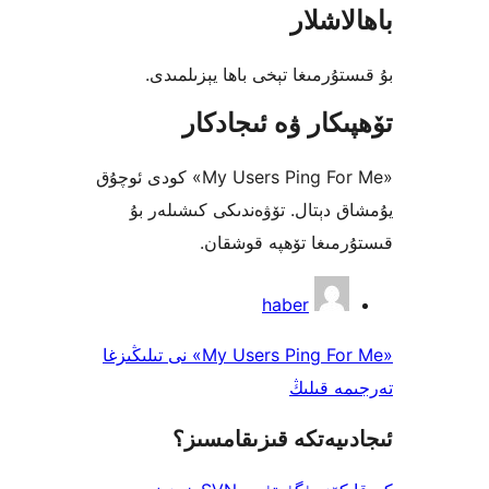
شلار
رمىغا تېخى باھا يېزىلمىدى.
كار ۋە ئىجادكار
«My Users Ping For Me» كودى ئوچۇق
دېتال. تۆۋەندىكى كىشىلەر بۇ
ىغا تۆھپە قوشقان.
haber
«My Users Ping For Me» نى تىلىڭىزغا
 قىلىڭ
يەتكە قىزىقامسىز؟