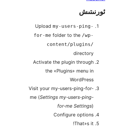
تىش
Upload
my-users-ping
folder to the
for-me
/wp
content/plugins
directo
Activate the plugin throu
the «Plugins» menu 
WordPres
Visit your my-users-ping-fo
me (
Settings my-users-ping
for-me Setting
Configure option
That»s i