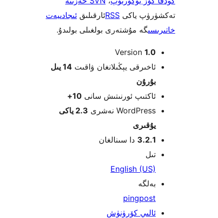
ۆز يۈگۈرتۈپ
،
SVN خەزىنە
ۈپ ياكى
RSS
ئارقىلىق
ئىجادىيەت
ى
گە مۇشتەرى بولغىلى بولىدۇ.
Version
1
خىرقى يېڭىلانغان ۋاقىت
14 يىل
ۇرۇن
كتىپ ئورنىتىش سانى
10+
WordPre نەشرى
2.3 ياكى
قىرى
3.2
دا سىنالغان
ل
English (U
لگە
ping
pos
لىي كۆرۈنۈش