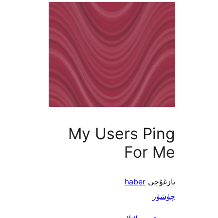
My Users P
For
ى
haber