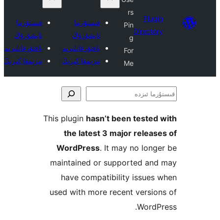
rs
Plu
قىستۇرما
قىستۇرما
Pin
Direct
تاپشۇرۇڭ
تاپشۇرۇڭ
g
ياقتۇرغانلىرىم
ياقتۇرغانلىرىم
For
تىزىمغا كىرىڭ
تىزىمغا كىرىڭ
Me
ا
This plugin
hasn’t been teste
the latest 3 major rele
WordPress
. It may no lo
maintained or supported a
have compatibility issu
used with more recent vers
Word