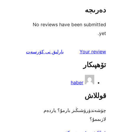
جە
No reviews have been sub
ئىنكاس
Your 
بارلىق
نى كۆرسەت
كار
haber
اش
رۈشىڭىز بارمۇ؟ ياردەم
؟