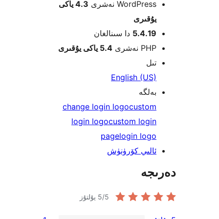
WordPre نەشرى
4.3 ياكى
قىرى
5.4.1
دا سىنالغان
 نەشرى
5.4 ياكى يۇقىرى
ل
English (U
لگە
change login logo
custo
login logo
custom logi
page
login lo
لىي كۆرۈنۈش
جە
/5 يۇلتۇز
5