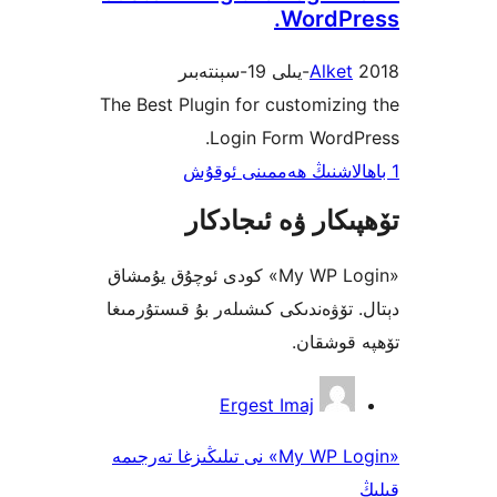
WordP
Alke
The Best Plugin for customiz
Login Form Word
كار ۋە ئىجادكار
«My WP Login» كودى ئوچۇق يۇمشاق
تۆۋەندىكى كىشىلەر بۇ قىستۇرمىغا
وشقان.
Ergest Imaj
«My WP Login» نى تىلىڭىزغا تەرجىمە