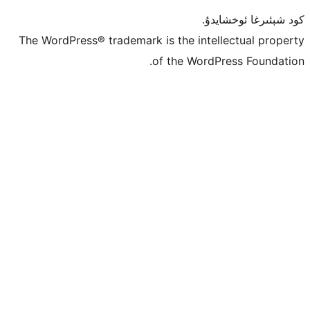
ۇ.
The WordPress® trademark is the inte
of the Word