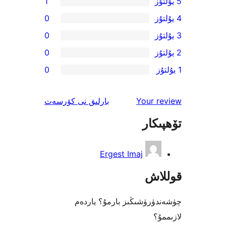
1
0
0
0
0
ئىنكاس
Your 
بارلىق
نى كۆرسەت
كار
Ergest Imaj
اش
رۈشىڭىز بارمۇ؟ ياردەم
؟