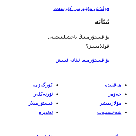
 مۇنبىرىنى كۆرسەت
ۇرمىنىڭ ياخشىلىنىشىنى
ىز؟
رمىغا ئىئانە قىلىش
كۆرگەزمە
ئۆرنەكلەر
قىستۇرمىلار
ئەندىزە