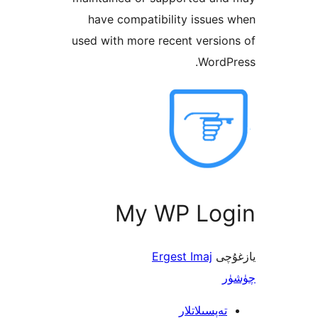
have compatibility issu
used with more recent vers
Word
My WP Lo
ى
Ergest Imaj
پسىلاتلار