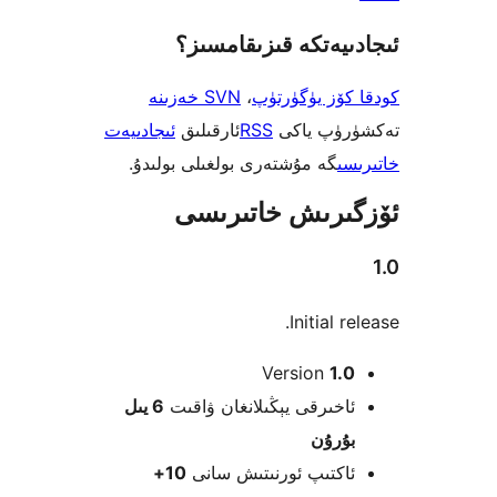
يەتكە قىزىقامسىز؟
ۆز يۈگۈرتۈپ
،
SVN خەزىنە
ۈپ ياكى
RSS
ئارقىلىق
ئىجادىيەت
ى
گە مۇشتەرى بولغىلى بولىدۇ.
رىش خاتىرىسى
Initial 
Version
1
خىرقى يېڭىلانغان ۋاقىت
6 يىل
ۇرۇن
كتىپ ئورنىتىش سانى
10+