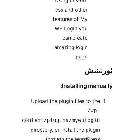
Using custom
css and other
features of My
WP Login you
can create
amazing login
page
تىش
Installing man
Upload the plugin files to t
/wp
content/plugins/mywplogi
directory, or install the plug
through the WordPres