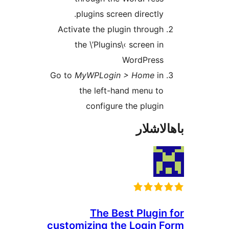
plugins screen directl
Activate the plugin throu
the \’Plugins\‹ screen 
WordPres
Go to
MyWPLogin > Home
i
the left-hand menu 
configure the plug
شلار
The Best Plugi
customizing the Login