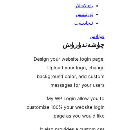
ھالاشلار
رنىتىش
جادىيەت
ندۈرۈش
Design your website logi
Upload your logo, 
background color, add 
messages for your
My WP Login allow 
customize 100% your website
page as you woul
It also provides a cus