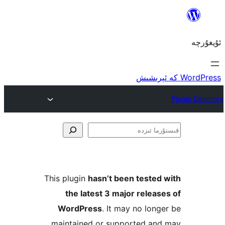
ا
This plugin
hasn’t been teste
the latest 3 major rele
WordPress
. It may no lo
maintained or supported a