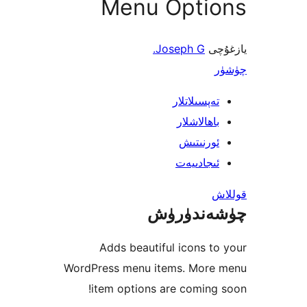
Menu Opti
ى
Joseph G.
پسىلاتلار
ھالاشلار
رنىتىش
جادىيەت
ندۈرۈش
Adds beautiful icons 
WordPress menu items. Mor
item options are comin