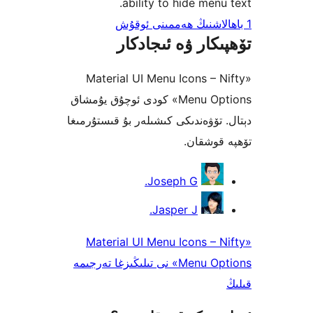
ability to hide men
كار ۋە ئىجادكار
«Material UI Menu Icons –
Menu Options» كودى ئوچۇق يۇمشاق
تۆۋەندىكى كىشىلەر بۇ قىستۇرمىغا
وشقان.
Joseph G.
Jasper J.
«Material UI Menu Icons –
Menu Options» نى تىلىڭىزغا تەرجىمە