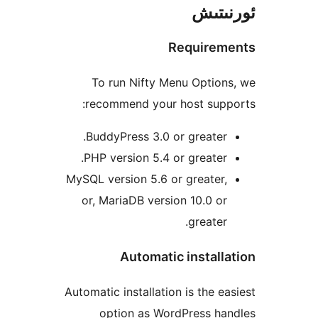
تىش
Require
To run Nifty Menu Opti
recommend your host sup
BuddyPress 3.0 or greate
PHP version 5.4 or greate
MySQL version 5.6 or greate
or, MariaDB version 10.0 
greate
Automatic instal
Automatic installation is the 
option as WordPress h