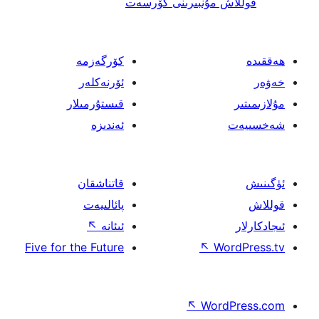
 مۇنبىرىنى كۆرسەت
كۆرگەزمە
ئۆرنەكلەر
قىستۇرمىلار
ئەندىزە
قاتناشقان
پائالىيەت
ئىئانە
↖
Five for the Future
↖
W
↖
Wor