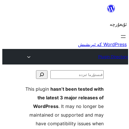
ا
This plugin
hasn’t been teste
the latest 3 major rele
WordPress
. It may no lo
maintained or supported a
have compatibility issu