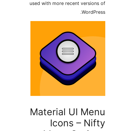
used with more recent vers
Word
Material UI M
Icons – N