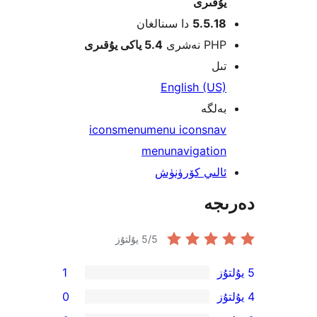
قىرى
5.5.1
دا سىنالغان
 نەشرى
5.4 ياكى يۇقىرى
ل
English (U
لگە
icons
menu
menu icons
na
menu
navigati
لىي كۆرۈنۈش
جە
/5 يۇلتۇز
5
1
0