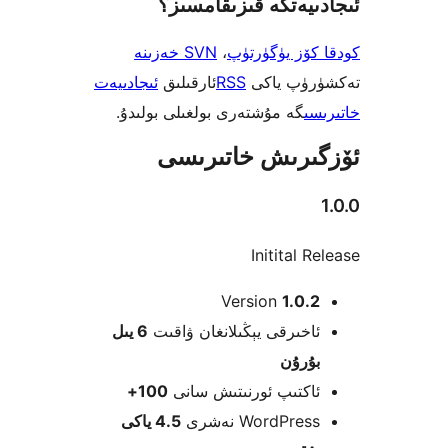
يەتكە قىزىقامسىز؟
ۆز يۈگۈرتۈپ
،
SVN خەزىنە
ۈپ ياكى
RSS
ئارقىلىق
ئىجادىيەت
ى
گە مۇشتەرى بولغىلى بولىدۇ.
رىش خاتىرىسى
Initital
Version
1.0
خىرقى يېڭىلانغان ۋاقىت
6 يىل
ۇرۇن
كتىپ ئورنىتىش سانى
100+
WordPre نەشرى
4.5 ياكى