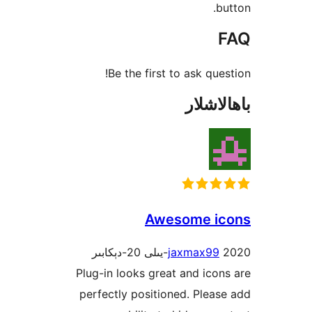
Be the first to ask qu
شلار
Awesome 
jaxmax9
Plug-in looks great and ic
perfectly positioned. Ple