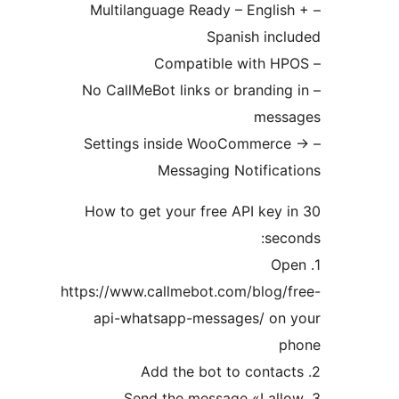
– Multilanguage Ready – Engl
Spanish in
– No CallMeBot links or brandi
me
Messaging Notifi
How to get your free API ke
s
1
https://www.callmebot.com/blog
api-whatsapp-messages/ o
3. Send the message «I 