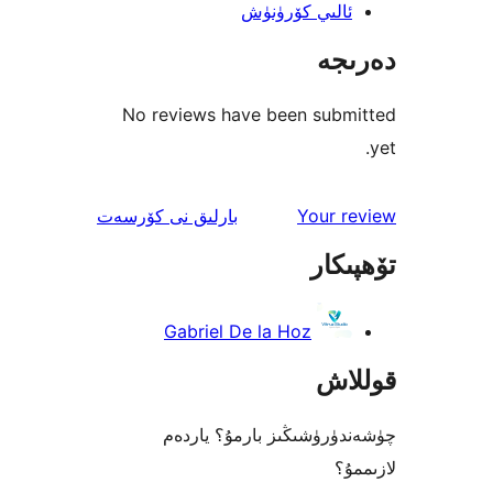
لىي كۆرۈنۈش
جە
No reviews have been sub
ئىنكاس
Your 
بارلىق
نى كۆرسەت
كار
Gabriel De la Hoz
اش
رۈشىڭىز بارمۇ؟ ياردەم
؟