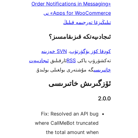
«Order Notifications in Mes
Apps for WooCommerce» نى
ا تەرجىمە قىلىڭ
يەتكە قىزىقامسىز؟
ۆز يۈگۈرتۈپ
،
SVN خەزىنە
ۈپ ياكى
RSS
ئارقىلىق
ئىجادىيەت
ى
گە مۇشتەرى بولغىلى بولىدۇ.
رىش خاتىرىسى
Fix: Resolved an API b
where CallMeBot truncate
the total amount whe