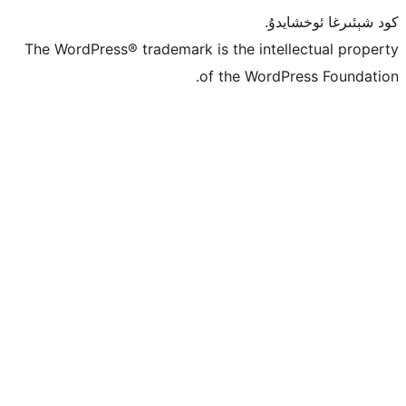
ۇ.
The WordPress® trademark is the inte
of the Word