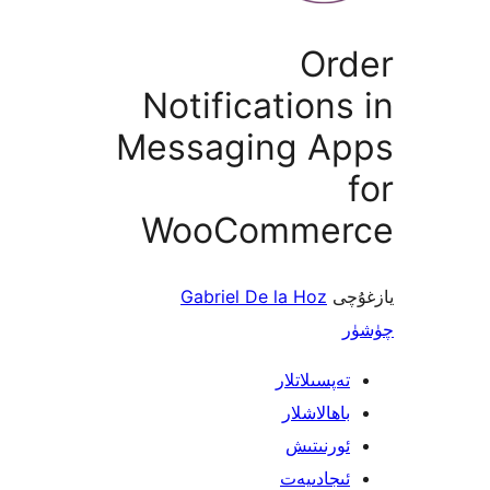
Or
Notification
Messaging A
WooComme
ى
Gabriel De la Hoz
پسىلاتلار
ھالاشلار
رنىتىش
جادىيەت