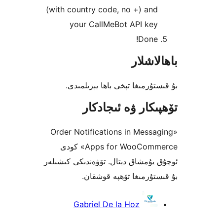
(with country code, no +) a
your CallMeBot API ke
Done
شلار
رمىغا تېخى باھا يېزىلمىدى.
كار ۋە ئىجادكار
«Order Notifications in Mes
Apps for WooCommerce» كودى
ۇمشاق دېتال. تۆۋەندىكى كىشىلەر
ۇرمىغا تۆھپە قوشقان.
Gabriel De la Hoz