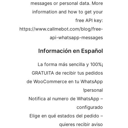
messages or personal data
information and how to g
free A
https://www.callmebot.com/blog
api-whatsapp-me
Información en Es
¡La forma más sencilla 
GRATUITA de recibir tus p
de WooCommerce en tu Wh
pe
– Notifica al numero de Wha
confi
– Elige en qué estados del p
quieres recibi