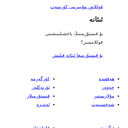
 مۇنبىرىنى كۆرسەت
ۇرمىنىڭ ياخشىلىنىشىنى
ىز؟
رمىغا ئىئانە قىلىش
كۆرگەزمە
ئۆرنەكلەر
قىستۇرمىلار
ئەندىزە
قاتناشقان