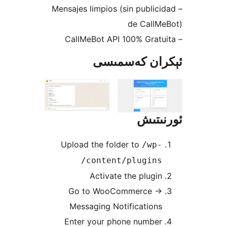
– Mensajes limpios (sin publi
de Call
ان كەسمىسى
تىش
Upload the folder to
/wp
content/plugins
Activate the plug
Go to WooCommerce
Messaging Notificatio
Enter your phone numbe