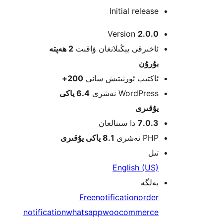
Initial relea
Version
2.0.
خىرقى يېڭىلانغان ۋاقىت
2 ھەپتە
ۇرۇن
كتىپ ئورنىتىش سانى
200+
WordPre نەشرى
6.4 ياكى
قىرى
7.0.
دا سىنالغان
 نەشرى
8.1 ياكى يۇقىرى
ل
English (U
لگە
Free
notification
orde
notification
whatsapp
woocommerc