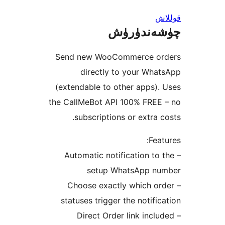
ندۈرۈش
Send new WooCommerce 
directly to your Wh
(extendable to other apps
the CallMeBot API 100% FRE
subscriptions or extra
Fe
– Automatic notification t
setup WhatsApp 
– Choose exactly which 
statuses trigger the notif