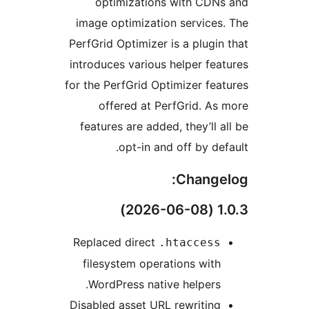
optimizations with CD
image optimization servic
PerfGrid Optimizer is a plug
introduces various helper f
for the PerfGrid Optimizer f
offered at PerfGrid. 
features are added, they’ll
opt-in and off by d
Chang
Replaced direct
.htacces
filesystem operations wi
WordPress native helper
Disabled asset URL rewriti