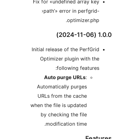
Fix for «undefined array k
›path’» error in perfgri
optimizer.ph
Initial release of the PerfGr
Optimizer plugin with t
following feature
Auto purge URLs
:
Automatically purges
URLs from the cache
when the file is updated
by checking the file
modification time.
Fea