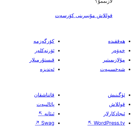
؟
 مۇنبىرىنى كۆرسەت
كۆرگەزمە
ئۆرنەكلەر
قىستۇرمىلار
ئەندىزە
قاتناشقان
پائالىيەت
ئىئانە
↖
↗
Swag
↖
W