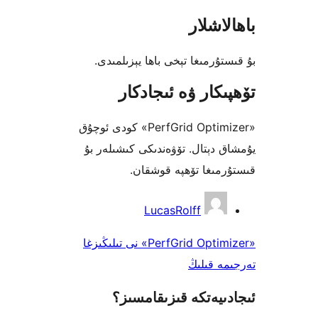
شلار
رمىغا تېخى باھا يېزىلمىدى.
كار ۋە ئىجادكار
«PerfGrid Optimizer» كودى ئوچۇق
دېتال. تۆۋەندىكى كىشىلەر بۇ
ىغا تۆھپە قوشقان.
LucasRolff
«PerfGrid Optimizer» نى تىلىڭىزغا
 قىلىڭ
يەتكە قىزىقامسىز؟