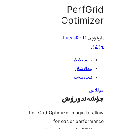
PerfG
Optimi
ى
LucasRolff
پسىلاتلار
ھالاشلار
جادىيەت
ندۈرۈش
PerfGrid Optimizer plugin t
for easier perf