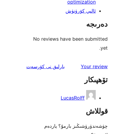
optimizati
لىي كۆرۈنۈش
جە
No reviews have been sub
ئىنكاس
Your 
بارلىق
نى كۆرسەت
كار
LucasRolff
اش
رۈشىڭىز بارمۇ؟ ياردەم