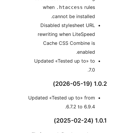
when
rule
.htaccess
cannot be installe
Disabled stylesheet UR
rewriting when LiteSpee
Cache CSS Combine i
enable
Updated «Tested up to» t
7.
Updated «Tested up to» fro
6.7.2 to 6.9.