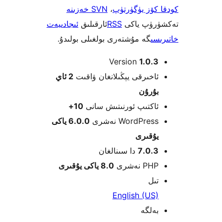
ۆز يۈگۈرتۈپ
،
SVN خەزىنە
ۈپ ياكى
RSS
ئارقىلىق
ئىجادىيەت
ى
گە مۇشتەرى بولغىلى بولىدۇ.
Version
1.0
خىرقى يېڭىلانغان ۋاقىت
2 ئاي
ۇرۇن
كتىپ ئورنىتىش سانى
10+
WordPre نەشرى
6.0.0 ياكى
قىرى
7.0.
دا سىنالغان
 نەشرى
8.0 ياكى يۇقىرى
ل
English (U
لگە