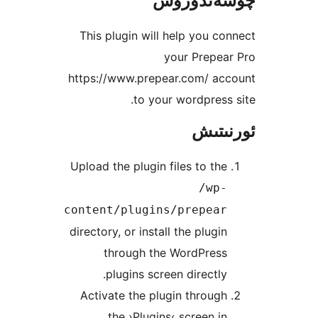
ندۈرۈش
This plugin will help you 
your Prepe
https://www.prepear.com/ a
to your wordpres
تىش
Upload the plugin files to t
/wp
content/plugins/prepea
directory, or install the plug
through the WordPres
plugins screen directl
Activate the plugin throu
the ›Plugins‹ screen 