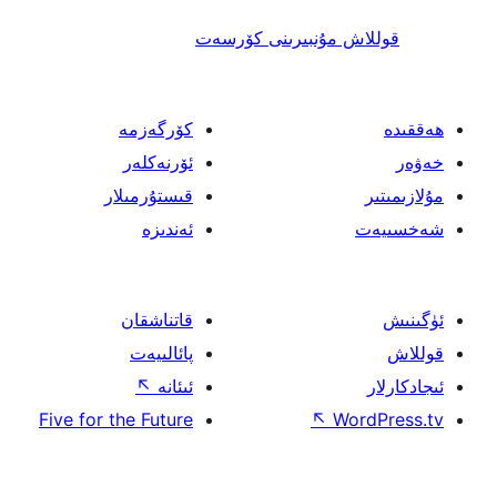
 مۇنبىرىنى كۆرسەت
كۆرگەزمە
ئۆرنەكلەر
قىستۇرمىلار
ئەندىزە
قاتناشقان
پائالىيەت
ئىئانە
↖
Five for the Future
↖
W