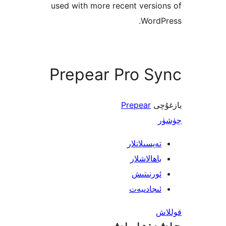
used with more recent vers
Word
Prepear Pro S
ى
Prepear
پسىلاتلار
ھالاشلار
رنىتىش
جادىيەت