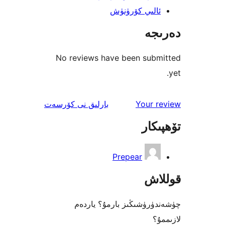
لىي كۆرۈنۈش
جە
No reviews have been sub
ئىنكاس
Your 
بارلىق
نى كۆرسەت
كار
Prepear
اش
رۈشىڭىز بارمۇ؟ ياردەم
؟