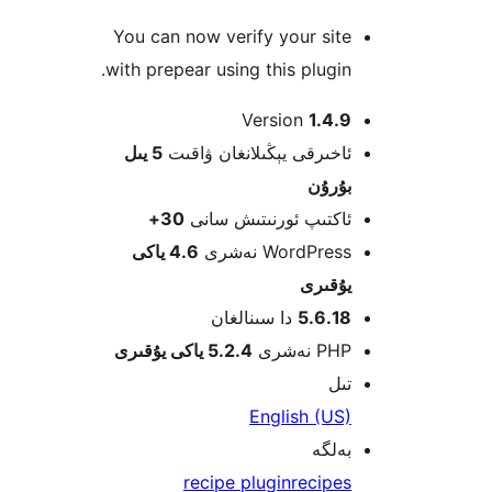
You can now verify your si
with prepear using this plugi
Version
1.4
خىرقى يېڭىلانغان ۋاقىت
5 يىل
ۇرۇن
كتىپ ئورنىتىش سانى
30+
WordPre نەشرى
4.6 ياكى
قىرى
5.6.1
دا سىنالغان
 نەشرى
5.2.4 ياكى يۇقىرى
ل
English (U
لگە
recipe plugin
recip