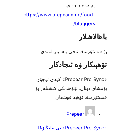
Learn more a
https://www.prepear.com/food
.
blogger
شلار
رمىغا تېخى باھا يېزىلمىدى.
كار ۋە ئىجادكار
«Prepear Pro Sync» كودى ئوچۇق
دېتال. تۆۋەندىكى كىشىلەر بۇ
ىغا تۆھپە قوشقان.
Prepear
«Prepear Pro Sync» نى تىلىڭىزغا