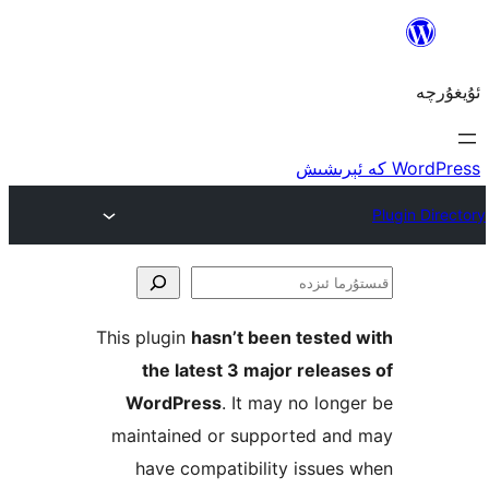
ا
This plugin
hasn’t been teste
the latest 3 major rele
WordPress
. It may no lo
maintained or supported a
have compatibility issu