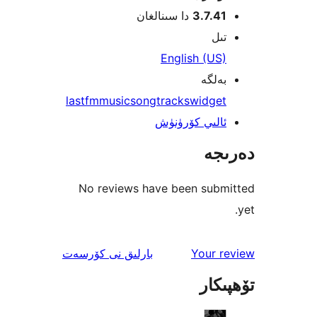
3.7.
دا سىنالغان
English (U
گە
lastfm
music
song
tracks
widg
لىي كۆرۈنۈش
ە
No reviews have been su
ئىنكاس
Your
بارلىق
نى كۆرسەت
ار