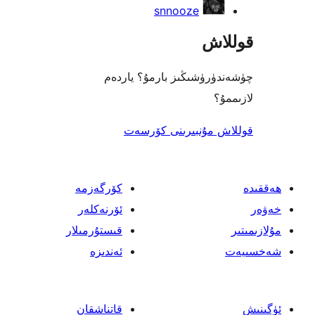
snnooze
ش
ۈشىڭىز بارمۇ؟ ياردەم
مۇنبىرىنى كۆرسەت
كۆرگەزمە
ئۆرنەكلەر
قىستۇرمىلار
ئەندىزە
قاتناشقان