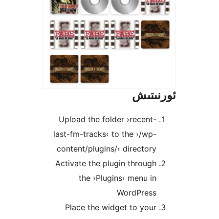
تىش
Upload the folder ›recen
last-fm-tracks‹ to the ›/w
content/plugins/‹ directo
Activate the plugin throu
the ›Plugins‹ menu 
WordPre
Place the widget to yo