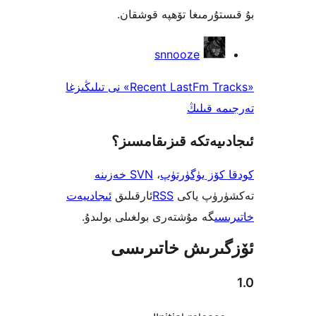
رمىغا تۆھپە قوشقان.
snnooze
«Recent LastFm Tracks» نى تىلىڭىزغا
قىلىڭ
ەتكە قىزىقامسىز؟
ز يۈگۈرتۈپ
،
SVN خەزىنە
پ ياكى
RSS
ئارقىلىق
ئىجادىيەت
گە مۇشتەرى بولغىلى بولىدۇ.
رىش خاتىرىسى