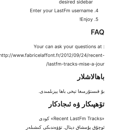
desired sideb
Enter your LastFm userna
Enj
Your can ask your questi
http://www.fabricelaffont.fr/2012/09/24
lastfm-tracks-mise
شلار
مىغا تېخى باھا يېزىلمىدى.
ار ۋە ئىجادكار
«Recent LastFm Tracks» كودى
مشاق دېتال. تۆۋەندىكى كىشىلەر