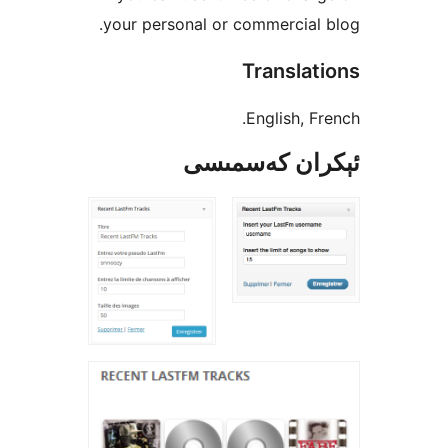
your personal or commerci
Transl
English,
ن كەسمىسى