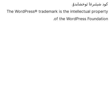
.
The WordPress® trademark is the int
of the Wor