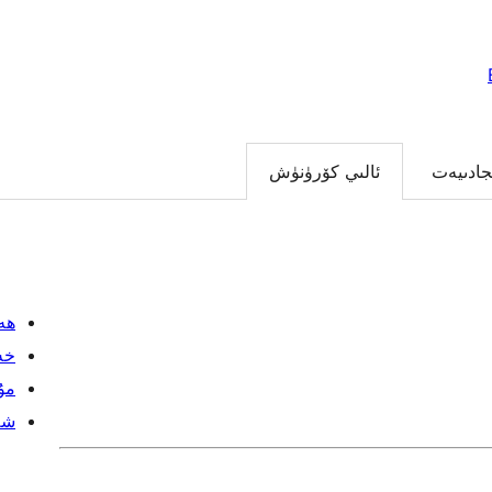
جادىيەت
ئالىي كۆرۈنۈش
ھە
خە
مۇل
شە