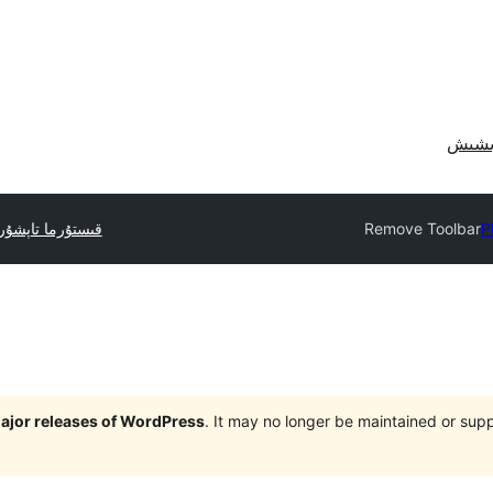
P
Remove Toolbar
قىستۇرما تاپشۇ
 major releases of WordPress
. It may no longer be maintained or su