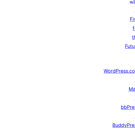
انە
Fi
f
t
Futu
WordPress.c
Ma
bbPre
BuddyPre