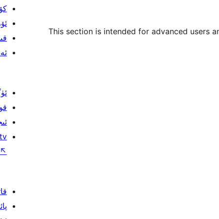
كۆ
ئۆ
This section is intended for advanced users a
قى
ئەن
ئۈ
قو
ئىج
tv
↖
قا
پائ