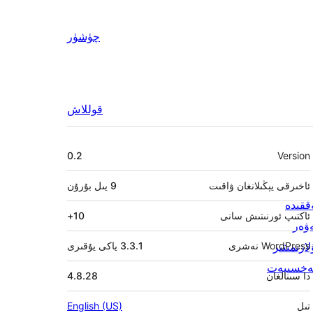
چۈشۈر
قوللاش
Meta
0.2
Version
ئاخىرقى يېڭىلانغان ۋاقىت
9 يىل
بۇرۇن
ققىدە
ئاكتىپ ئورنىتىش سانى
10+
ۋەر
ازىمىتىر
WordPress نەشرى
3.3.1 ياكى يۇقىرى
خسىيەت
دا سىنالغان
4.8.28
تىل
English (US)