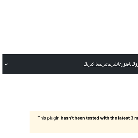
رۇڭ
ياقتۇرغانلىرىم
تىزىمغا كىرىڭ
This plugin
hasn’t been tested with the latest 3