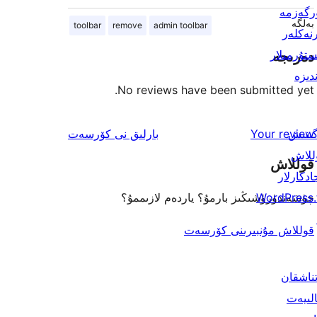
رگەزمە
بەلگە
toolbar
remove
admin toolbar
رنەكلەر
ستۇرمىلار
دەرىجە
دىزە
No reviews have been submitted yet.
ئىنكاس
گىنىش
Your review
بارلىق
نى كۆرسەت
للاش
قوللاش
ادكارلار
WordPress.
چۈشەندۈرۈشىڭىز بارمۇ؟ ياردەم لازىممۇ؟
قوللاش مۇنبىرىنى كۆرسەت
تناشقان
الىيەت