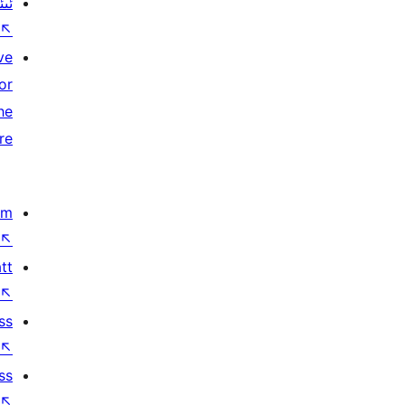
ئىئ
↖
ve
or
he
re
om
↖
tt
↖
ss
↖
ss
↖