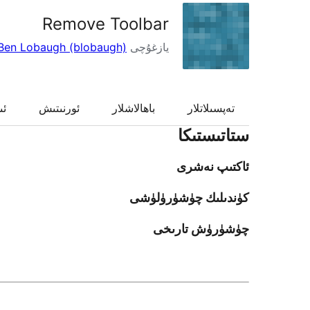
Remove Toolbar
يازغۇچى
Ben Lobaugh (blobaugh)
تەپسىلاتلار
باھالاشلار
ئورنىتىش
ئى
ستاتىستىكا
ئاكتىپ نەشرى
كۈندىلىك چۈشۈرۈلۈشى
چۈشۈرۈش تارىخى