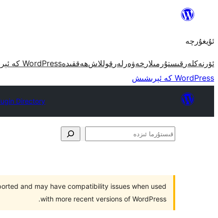
مەزمۇنغا
ئاتلاش
ئۇيغۇرچە
ئۆرنەكلەر
قىستۇرمىلار
خەۋەرلەر
قوللاش
ھەققىدە
WordPress كە ئېرىشىش
WordPress كە ئېرىشىش
lugin Directory
قىستۇرما
ئىزدە
pported and may have compatibility issues when used
with more recent versions of WordPress.