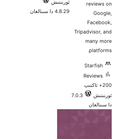
ئورنىتىش
revi
4.8.29 دا سىنالغان
G
Fac
Tripadvis
man
pla
Starf
Revi
 ئاكتىپ
ش
7.0.3
غان