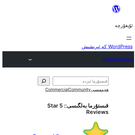
ى
Community
Commercial
ما بەلگىسى::
5 Star
Re