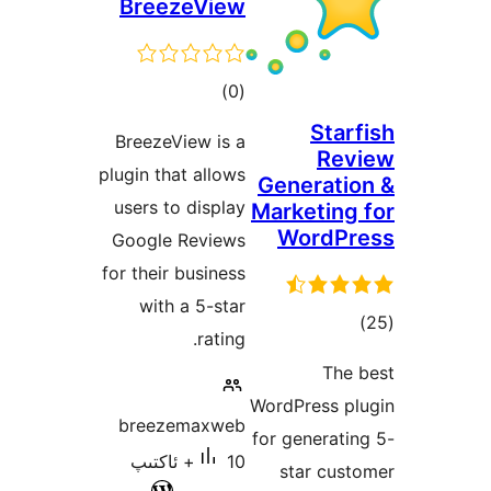
BreezeView
ئومۇمىي
)
(0
دەرىجە
Sta
BreezeView is a
R
plugin that allows
Generat
users to display
Marketin
Word
Google Reviews
for their business
with a 5-star
ۇمىي
rating.
ىجە
Th
WordPress 
breezemaxweb
for genera
10+ ئاكتىپ
star cu