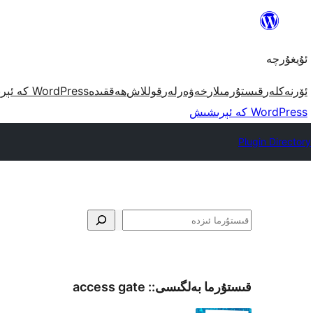
مەزمۇنغا
ئاتلاش
ئۇيغۇرچە
ئۆرنەكلەر
قىستۇرمىلار
خەۋەرلەر
قوللاش
ھەققىدە
WordPress كە ئېرىشىش
WordPress كە ئېرىشىش
Plugin Directory
ئىزدە
قىستۇرما بەلگىسى::
access gate