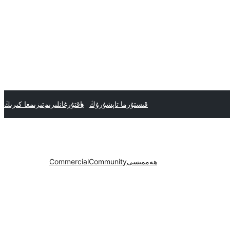
قىستۇرما تاپشۇرۇڭ
ياقتۇرغانلىرىم
تىزىمغا كىرىڭ
ھەممىسى
Community
Commercial