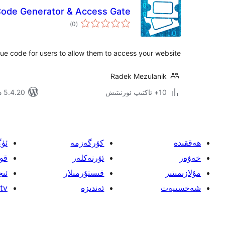
ode Generator & Access Gate
ئومۇمىي
)
(0
دەرىجە
ue code for users to allow them to access your website.
Radek Mezulanik
10+ ئاكتىپ ئورنىتىش
5.4.20 دا سىنالغان
ھەققىدە
كۆرگەزمە
ئۈ
خەۋەر
ئۆرنەكلەر
قو
مۇلازىمىتىر
قىستۇرمىلار
ئىج
شەخسىيەت
ئەندىزە
tv