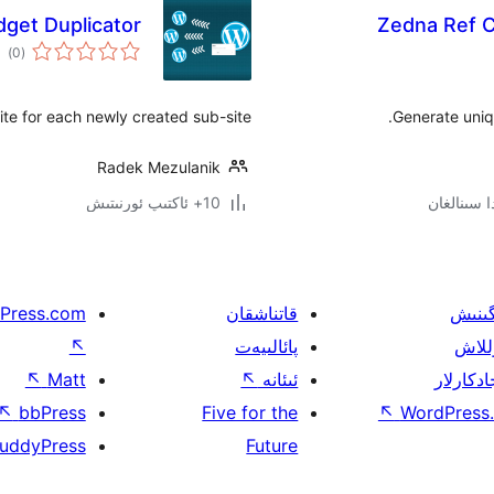
dget Duplicator
Zedna Ref C
ئوم
)
(0
دەر
ite for each newly created sub-site.
Generate uniq
Radek Mezulanik
10+ ئاكتىپ ئورنىتىش
گىنىش
قاتناشقان
Press.com
للاش
پائالىيەت
↖
ادكارلار
ئىئانە
↖
Matt
↖
↖
bbPress
Five for the
↖
WordPress.
uddyPress
Future