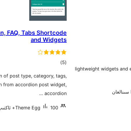
on, FAQ, Tabs Shortcode
and Widgets
ئومۇمىي
)
(5
20+ lightweight widgets an
دەرىجە
 of post type, category, tags,
 from accordion post widget,
accordion …
100+ ئاكتىپ ئورنىتىش
Theme Egg