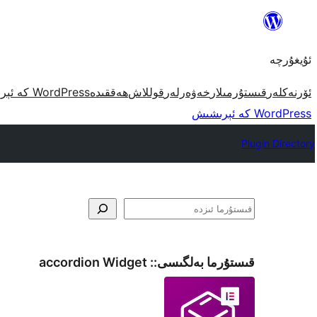
مەزمۇنغا
ئاتلاش
ئۇيغۇرچە
ئۆرنەكلەر
قىستۇرمىلار
خەۋەرلەر
قوللاش
ھەققىدە
WordPress كە ئېرىشىش
WordPress كە ئېرىشىش
Plugin Directory
ئىزدە
قىستۇرما بەلگىسى::
accordion Widget