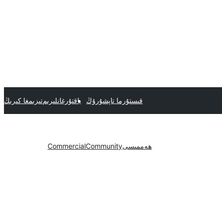
قىستۇرما تاپشۇرۇڭ
ياقتۇرغانلىرىم
تىزىمغا كىرىڭ
ھەممىسى
Community
Commercial