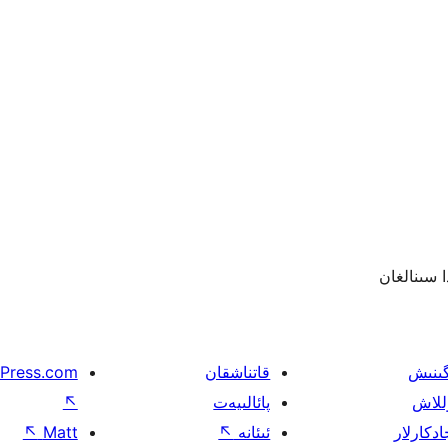
گىنىش
قاتناشقان
Press.com
للاش
پائالىيەت
↖
ادكارلار
ئىئانە
↖
Matt
↖