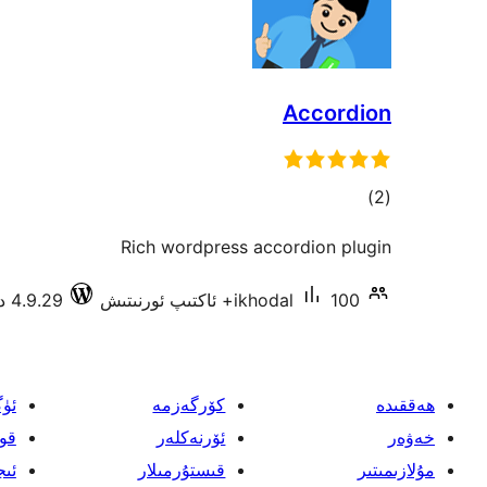
Accordion
ئومۇمىي
)
(2
دەرىجە
Rich wordpress accordion plugin
100+ ئاكتىپ ئورنىتىش
ikhodal
4.9.29 دا سىنالغان
ھەققىدە
كۆرگەزمە
ئۈ
خەۋەر
ئۆرنەكلەر
قو
مۇلازىمىتىر
قىستۇرمىلار
ئىج