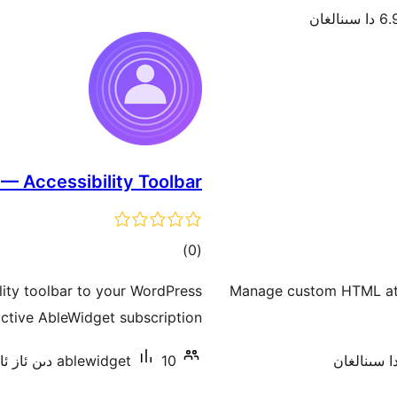
 سىنالغان
— Accessibility Toolbar
ئومۇمىي
)
(0
دەرىجە
ity toolbar to your WordPress
Manage custom HTML attr
active AbleWidget subscription.
10 دىن ئاز ئاكتىپ ئورنىتىش
ablewidget