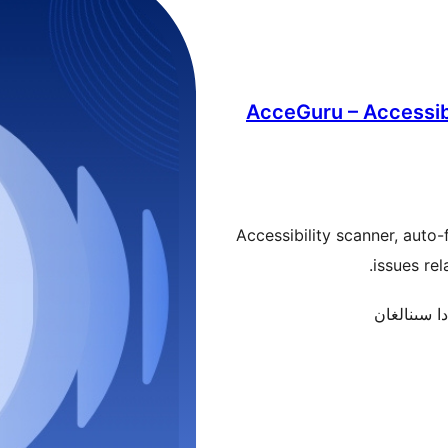
AcceGuru – Accessibi
Accessibility scanner, auto-
issues re