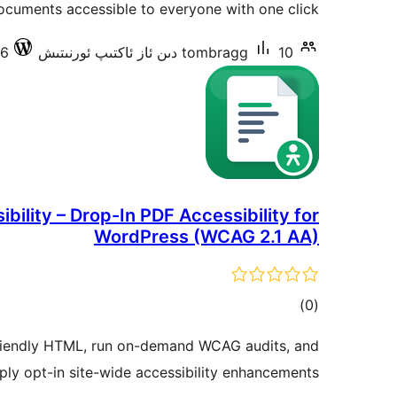
ocuments accessible to everyone with one click.
10 دىن ئاز ئاكتىپ ئورنىتىش
tombragg
6.9.6
bility – Drop-In PDF Accessibility for
WordPress (WCAG 2.1 AA)
ئومۇمىي
)
(0
دەرىجە
iendly HTML, run on-demand WCAG audits, and
ply opt-in site-wide accessibility enhancements.