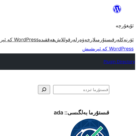
مەزمۇنغا
ئاتلاش
ئۇيغۇرچە
ئۆرنەكلەر
قىستۇرمىلار
خەۋەرلەر
قوللاش
ھەققىدە
WordPress كە ئېرىشىش
WordPress كە ئېرىشىش
Plugin Directory
ئىزدە
قىستۇرما بەلگىسى::
ada