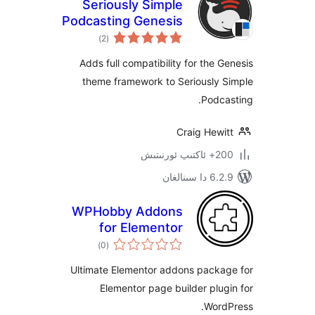
Seriously Simple
Podcasting Genesis
ئومۇمىي
Support
)
(2
دەرىجە
Adds full compatibility for the
theme framework to Seriously
Pod
Craig Hew
ىتىش
ىنالغان
WPHobby Addons
for Elementor
ئومۇمىي
)
(0
دەرىجە
Ultimate Elementor addons pack
Elementor page builder pl
Wor