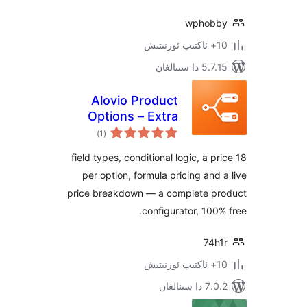
wpho
سىنالغان
Alovio Product
Options – Extra
ئومۇمىي
Product Fields &
)
(1
دەرىجە
Add-Ons for
18 field types, conditional logic, a 
WooCommerce
per option, formula pricing an
price breakdown — a complete 
configurator, 10
74
نالغان