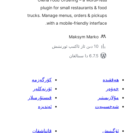
plugin for small restaurant
trucks. Manage menus, orders & 
with a mobile-friendly in
Maksym Ma
نالغان
كۆرگەزمە
ئۆرنەكلەر
قىستۇرمىلار
ئەندىزە
قاتناشقان