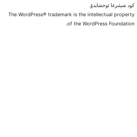
ۇ.
The WordPress® trademark is the inte
of the Word