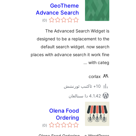
GeoTheme
Advance Search
ئومۇمىي
Widget
)
(0
دەرىجە
The Advanced Search Wi
designed to be a replacemen
default search widget. no
places with advance search it w
wit
cor
سىنالغان
Olena Food
Ordering
ئومۇمىي
)
(0
دەرىجە
Olena Food Ordering – a Wo