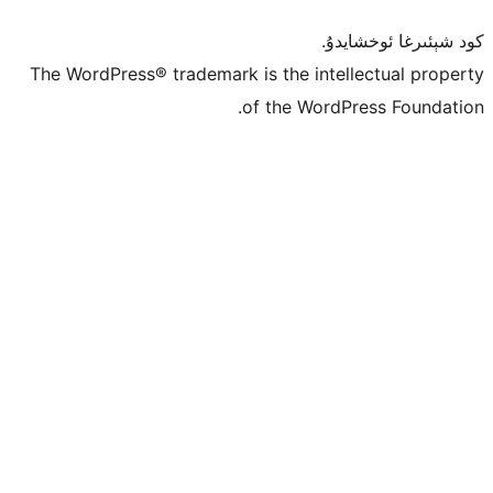
ۇ.
The WordPress® trademark is the inte
of the Word