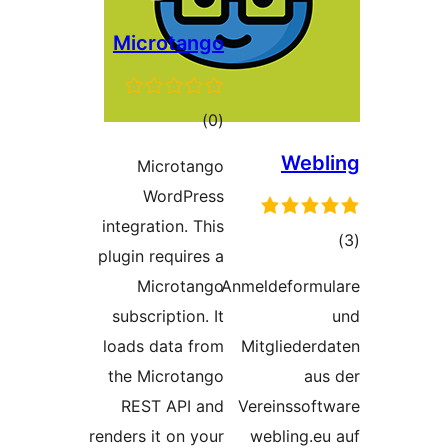
Microtango
ئومۇمىي
)
(0
دەرىجە
We
Microtango
WordPress
integration. This
ىي
plugin requires a
ە
Microtango
Anmeldefor
subscription. It
loads data from
Mitglied
the Microtango
a
REST API and
Vereinsso
renders it on your
webling