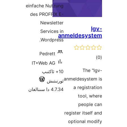
einfache Nutzung
des PROFFIX E-
Newsletter
Services in
anmeldes
Wordpress.
Pedrett
ىي
IT+Web AG
ە
Th
10+ ئاكتىپ
anmeldesys
ئورنىتىش
a regis
4.7.34 دا سىنالغان
tool
peop
register its
optional 