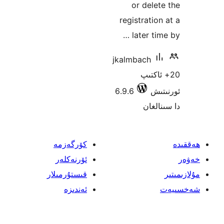
or del
registrati
later t
jkalmbach
اكتىپ
ش
6.9.6
غان
كۆرگەزمە
ئۆرنەكلەر
قىستۇرمىلار
ئەندىزە