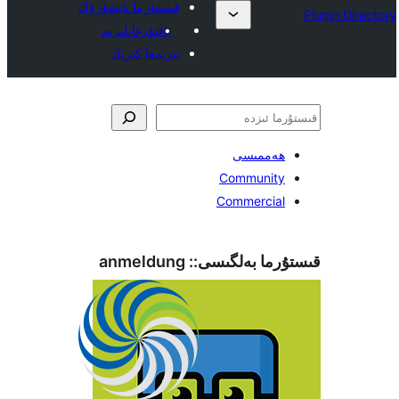
قىستۇرما تاپشۇرۇڭ
ياقتۇرغانلىرىم
تىزىمغا كىرىڭ
ەممىسى
Communit
Commerci
ما بەلگىسى::
anmeldung