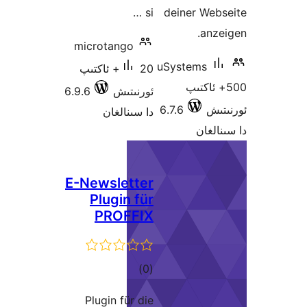
si …
deiner We
an
microtango
uSystems
20+ ئاكتىپ
 ئاكتىپ
ئورنىتىش
6.9.6
ش
6.7.6
دا سىنالغان
غان
E-Newsletter
Plugin für
PROFFIX
ئومۇمىي
)
(0
دەرىجە
Plugin für die