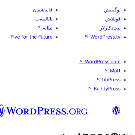
قاتناشقان
پائالىيەت
ئىئانە
↖
Five for the Future
↖
W
↖
Wor
↖
ئۇيغۇرچە