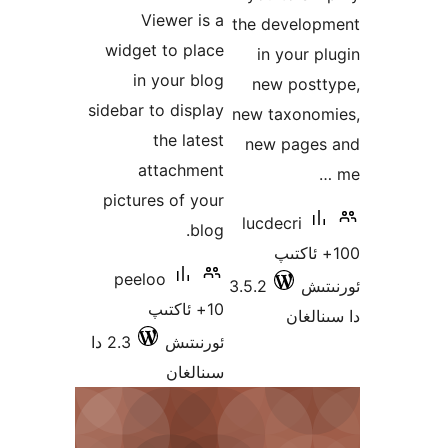
Viewer is a
the devel
widget to place
in your
in your blog
new pos
sidebar to display
new taxon
the latest
new pag
attachment
pictures of your
lucdecri
blog.
 ئاكتىپ
peeloo
ش
3.5.2
10+ ئاكتىپ
غان
ئورنىتىش
2.3 دا
سىنالغان