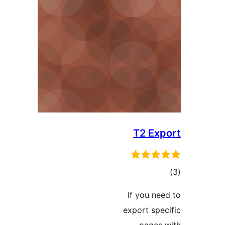
T2 E
ىي
ە
If you 
export s