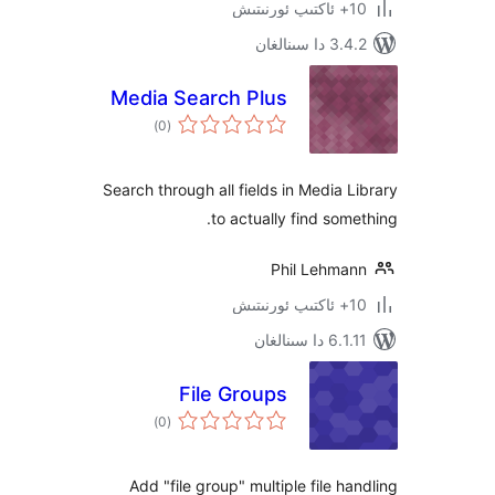
ىنالغان
Media Search Plus
ئومۇمىي
)
(0
دەرىجە
Search through all fields in Media
to actually find so
Phil Lehm
ىنالغان
File Groups
ئومۇمىي
)
(0
دەرىجە
Add "file group" multiple file 