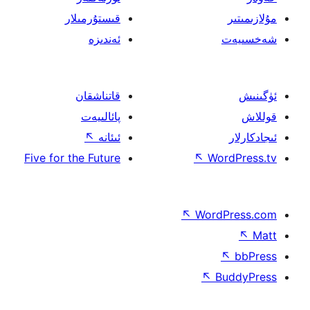
قىستۇرمىلار
ئەندىزە
قاتناشقان
پائالىيەت
ئىئانە
↖
Five for the Future
↖
W
↖
Wor
↖