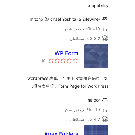
ca
mitcho (Michael Yoshitaka Erlew
ىنالغان
WP Form
ئومۇمىي
)
(0
دەرىجە
wordpress 表单，可用于收集用
报名表单等。Form Page for Word
hai
ىنالغان
Apex Folders