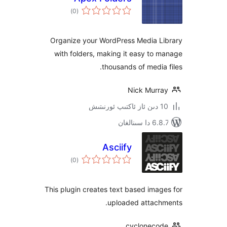
ئومۇمىي
)
(0
دەرىجە
Organize your WordPress Media 
with folders, making it easy t
thousands of medi
Nick Mur
نالغان
Asciify
ئومۇمىي
)
(0
دەرىجە
This plugin creates text based im
uploaded attac
cyclonec