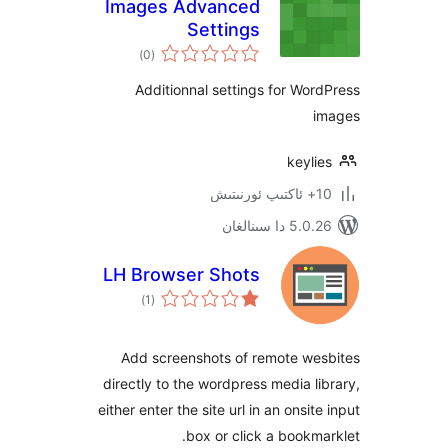
Images Advanced
Settings
ئومۇمىي
)
(0
دەرىجە
Additionnal settings for W
key
 سىنالغان
LH Browser Shots
ئومۇمىي
)
(1
دەرىجە
Add screenshots of remote w
directly to the wordpress media 
either enter the site url in an ons
box or click a book