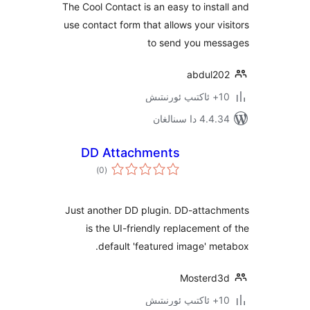
The Cool Contact is an easy to ins
use contact form that allows your 
to send you m
abdul
 سىنالغان
DD Attachments
ئومۇمىي
)
(0
دەرىجە
Just another DD plugin. DD-atta
is the UI-friendly replacemen
default 'featured image' 
Moster