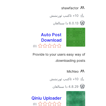
shawfac
 سىنالغان
Auto Post
Download
ئومۇمىي
)
(0
دەرىجە
Provide to your users eas
downloading
Mic
 سىنالغان
Qiniu Uploader
ئومۇمىي
)
(0
دەرىجە