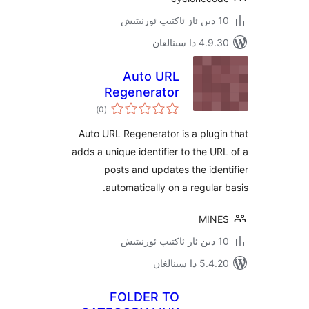
 سىنالغان
Auto URL
Regenerator
ئومۇمىي
)
(0
دەرىجە
Auto URL Regenerator is a plu
adds a unique identifier to the 
posts and updates the id
automatically on a regula
MI
 سىنالغان
FOLDER TO