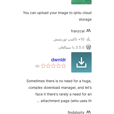
You can upload your image to qin
fran
ىنالغان
dwnldr
ئومۇمىي
)
(0
دەرىجە
Sometimes there is no need for
complex download manager, an
face it there's rarely a nee
attachment page (who u
findsh