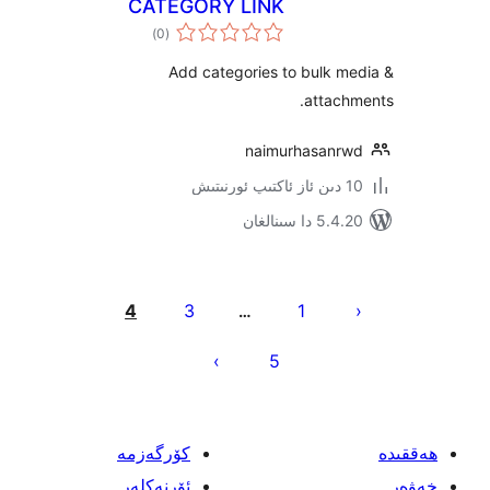
CATEGORY LINK
ئومۇمىي
)
(0
دەرىجە
Add categories to bulk 
atta
naimurhasan
 سىنالغان
نى
4
3
1
…
ش
5
كۆرگەزمە
ئۆرنەكلەر