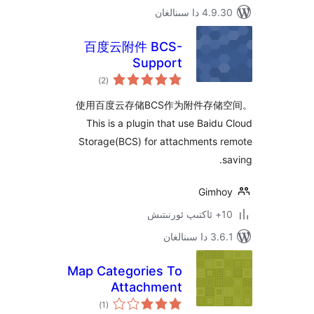
 سىنالغان
百度云附件 BCS-
Support
ئومۇمىي
)
(2
دەرىجە
使用百度云存储BCS作为附件存
This is a plugin that use Bai
Storage(BCS) for attachments
Gim
نالغان
Map Categories To
Attachment
ئومۇمىي
)
(1
دەرىجە