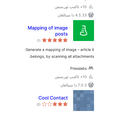
 سىنالغان
Mapping of image
posts
ئومۇمىي
)
(1
دەرىجە
Generate a mapping of image – ar
belongs, by scanning all atta
Pressl
ىنالغان
Cool Contact
ئومۇمىي
)
(2
دەرىجە