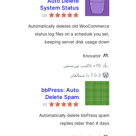
Auto Delete
System Status
ئومۇمىي
Logs for
)
(3
دەرىجە
WooCommerce
Automatically deletes old WooC
status log files on a schedule 
keeping server disk usag
Knova
ىنالغان
bbPress: Auto
Delete Spam
ئومۇمىي
Replies
)
(1
دەرىجە
Automatically delete bbPre
replies older than