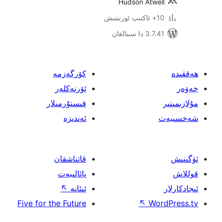
Hudson Atw
سىنالغان
كۆرگەزمە
ئۆرنەكلەر
قىستۇرمىلار
ئەندىزە
قاتناشقان
پائالىيەت
ئىئانە
↖
Five for the Future
↖
W