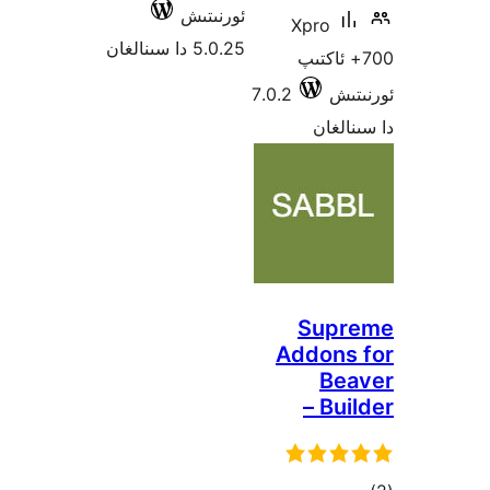
ئورنىتىش
Xpro
5.0.25 دا سىنالغان
 ئاكتىپ
ش
7.0.2
غان
Sup
Addon
B
Bu