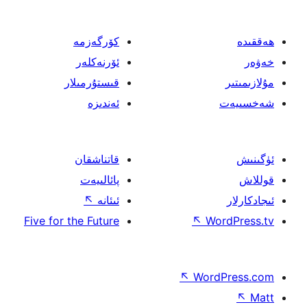
كۆرگەزمە
ئۆرنەكلەر
قىستۇرمىلار
ئەندىزە
قاتناشقان
پائالىيەت
ئىئانە
↖
Five for the Future
↖
W
↖
Wor