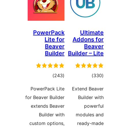
PowerPack
Ult
Lite for
Addon
Beaver
B
Builder
Builder 
مۇمىي
ئومۇمىي
)
(243
رىجە
دەرىجە
PowerPack Lite
Extend 
for Beaver Builder
Build
extends Beaver
po
Builder with
modul
custom options,
read