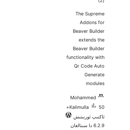
ىي
ە
The S
Addo
Beaver 
exten
Beaver 
functionali
Qr Cod
Ge
m
Mohamm
50+
Kalimulla
ئورنىتىش