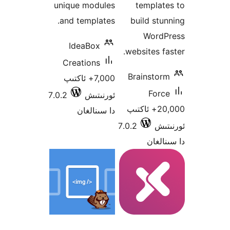
unique modules
templa
and templates.
build s
Wor
IdeaBox
websites 
Creations
Brainst
7,000+ ئاكتىپ
Fo
ئورنىتىش
7.0.2
20,000+ ئاكتىپ
دا سىنالغان
ش
7.0.2
غان