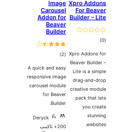
Image
Xpro A
Carousel
For B
Addon for
Builder 
Beaver
Builder
ىي
ە
Xpro Addo
ئومۇمىي
)
(2
Beaver Bu
دەرىجە
A quick and easy
Lite is a
responsive image
drag-an
carousel module
creative 
for Beaver
pack th
Builder.
you 
st
Deryck
we
200+ ئاكتىپ