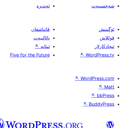
ئەندىزە
قاتناشقان
پائالىيەت
ئىئانە
↖
Five for the Future
↖
W
↖
Wor
↖
ئۇيغۇرچە