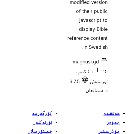
modified 
of their
javasc
displa
reference 
in S
magnusk
1+ ئاكتىپ
ش
6.7.5
غان
كۆرگەزمە
ئۆرنەكلەر
قىستۇرمىلار