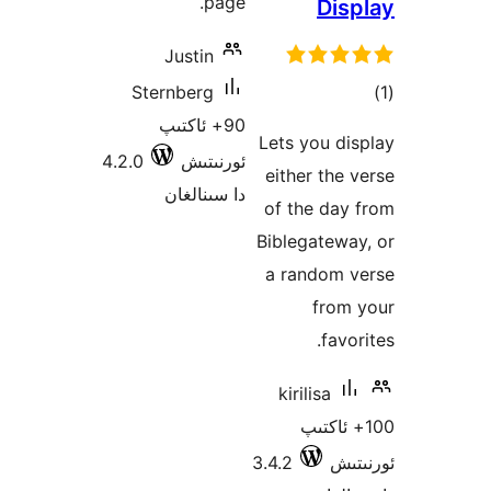
page.
Di
Justin
ىي
Sternberg
ە
90+ ئاكتىپ
Lets you 
ئورنىتىش
4.2.0
either th
دا سىنالغان
of the d
Biblegate
a random
fro
fa
kirilisa
 ئاكتىپ
ش
3.4.2