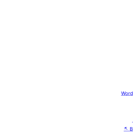
Word
↖
B