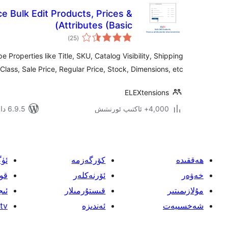
Bulk Edit Products, Prices &
Attributes (Basic)
ئومۇمىي
)
(25
دەرىجە
e Properties like Title, SKU, Catalog Visibility, Shipping
Class, Sale Price, Regular Price, Stock, Dimensions, etc.
ELEXtensions
4,000+ ئاكتىپ ئورنىتىش
6.9.5 دا سىنالغان
ھەققىدە
كۆرگەزمە
ئۈ
خەۋەر
ئۆرنەكلەر
قو
مۇلازىمىتىر
قىستۇرمىلار
ئىج
شەخسىيەت
ئەندىزە
tv