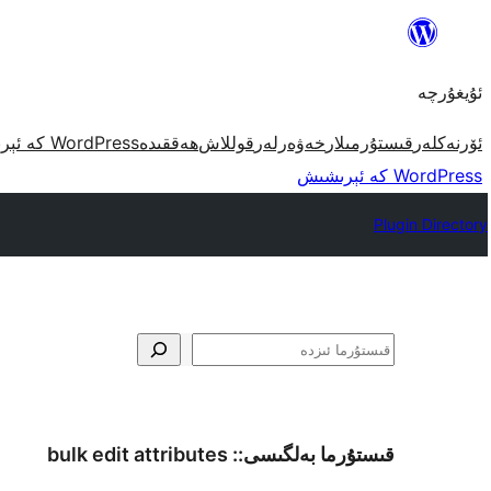
مەزمۇنغا
ئاتلاش
ئۇيغۇرچە
ئۆرنەكلەر
قىستۇرمىلار
خەۋەرلەر
قوللاش
ھەققىدە
WordPress كە ئېرىشىش
WordPress كە ئېرىشىش
Plugin Directory
ئىزدە
قىستۇرما بەلگىسى::
bulk edit attributes