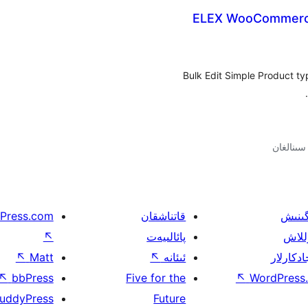
ELEX WooCommerce 
Bulk Edit Simple Product typ
گىنىش
قاتناشقان
Press.com
للاش
پائالىيەت
↖
ادكارلار
ئىئانە
↖
Matt
↖
↖
bbPress
Five for the
↖
WordPress.
uddyPress
Future