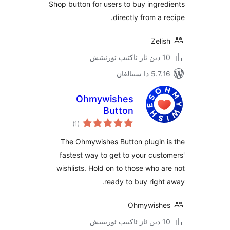
Shop button for users to buy ing
directly from a
Ze
سىنالغان
Ohmywishes
Button
ئومۇمىي
)
(1
دەرىجە
The Ohmywishes Button plugin
fastest way to get to your cu
wishlists. Hold on to those who
ready to buy rig
Ohmywis