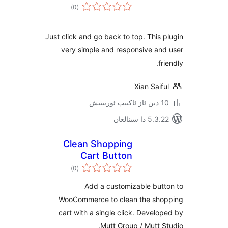
ئومۇمىي
)
(0
دەرىجە
Just click and go back to top. Thi
very simple and responsive a
Xian Sa
 سىنالغان
Clean Shopping
Cart Button
ئومۇمىي
)
(0
دەرىجە
Add a customizable bu
WooCommerce to clean the s
cart with a single click. Deve
Mutt Group / Mutt