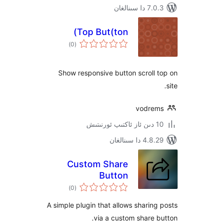
ىنالغان
Top But(ton)
ئومۇمىي
)
(0
دەرىجە
Show responsive button scrol
vodr
 سىنالغان
Custom Share
Button
ئومۇمىي
)
(0
دەرىجە
A simple plugin that allows shari
via a custom share