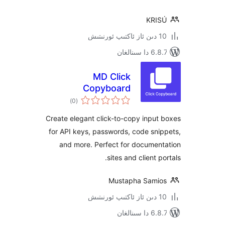
KR
نالغان
MD Click
Copyboard
ئومۇمىي
)
(0
دەرىجە
Create elegant click-to-copy inp
for API keys, passwords, code s
and more. Perfect for docume
sites and client
Mustapha Sam
نالغان