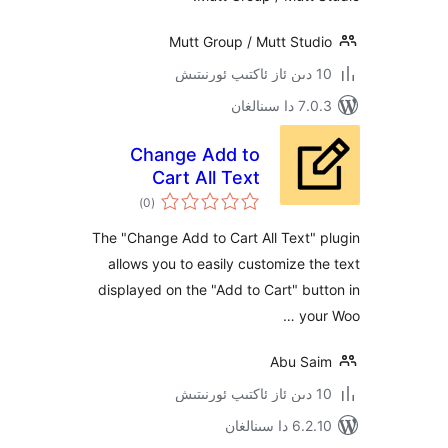
Mutt Group / Mutt Stu
ىنالغان
Change Add to
Cart All Text
ئومۇمىي
)
(0
دەرىجە
The "Change Add to Cart All Text
allows you to easily customize 
displayed on the "Add to Cart" b
yo
Abu S
 سىنالغان