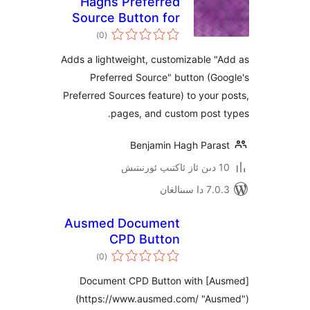
Haghs Preferred
Source Button for
ئومۇمىي
Google
)
(0
دەرىجە
Adds a lightweight, customizable
Preferred Source" button (
Preferred Sources feature) to you
pages, and custom post
Benjamin Hagh Par
ىنالغان
Ausmed Document
CPD Button
ئومۇمىي
)
(0
دەرىجە
Document CPD Button with [
(https://www.ausmed.com/ "A