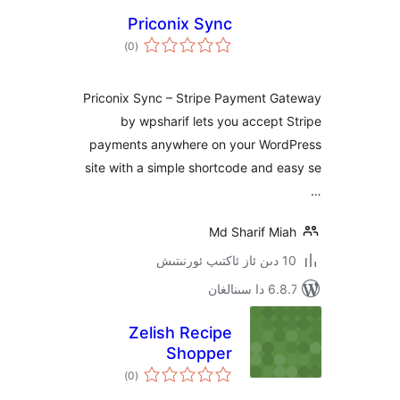
Priconix Sync
ئومۇمىي
)
(0
دەرىجە
Priconix Sync – Stripe Payment 
by wpsharif lets you accep
payments anywhere on your Wo
site with a simple shortcode and
Md Sharif M
نالغان
Zelish Recipe
Shopper
ئومۇمىي
)
(0
دەرىجە