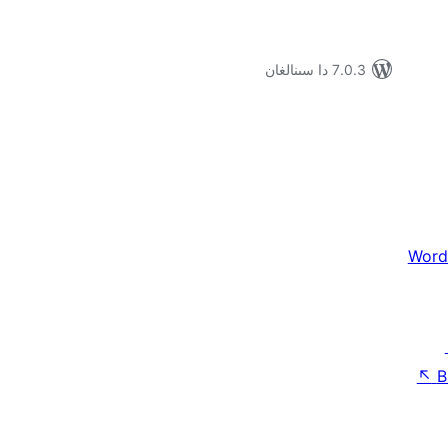
7.0.3 دا سىنالغان
Word
↖
B