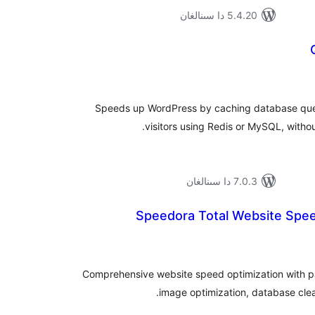
5.4.20 دا سىنالغان
ۇمىي
ىجە
Speeds up WordPress by caching database que
visitors using Redis or MySQL, withou
7.0.3 دا سىنالغان
Speedora Total Website Spee
ۇمىي
ىجە
Comprehensive website speed optimization with p
image optimization, database cle