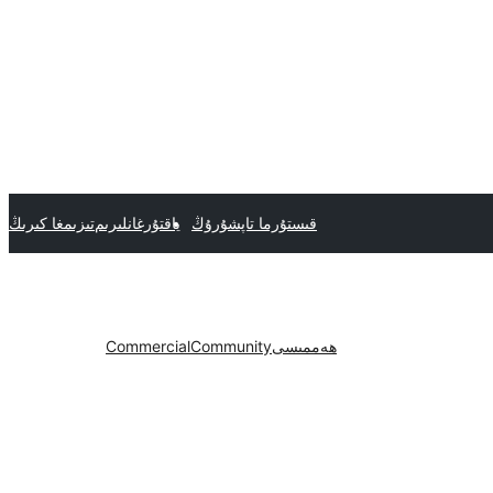
قىستۇرما تاپشۇرۇڭ
ياقتۇرغانلىرىم
تىزىمغا كىرىڭ
ھەممىسى
Community
Commercial