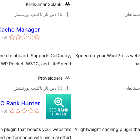
Kirtikumar Solanki
10 دىن ئاز ئاكتىپ ئورنىتىش
 Cache Manager
ئوم
)
(0
دەر
 one dashboard. Supports GoDaddy,
Speed up your WordPress websi
, WP Rocket, W3TC, and LiteSpeed.
loa
Provelopers
10 دىن ئاز ئاكتىپ ئورنىتىش
O Rank Hunter
ئوم
)
(0
دەر
n plugin that boosts your website’s
A lightweight caching plugin th
d performance with minimal effort.