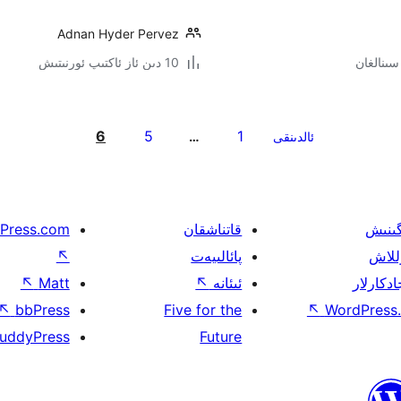
Adnan Hyder Pervez
10 دىن ئاز ئاكتىپ ئورنىتىش
6
5
1
ئالدىنقى
…
گىنىش
قاتناشقان
Press.com
للاش
پائالىيەت
↖
ادكارلار
ئىئانە
↖
Matt
↖
↖
bbPress
Five for the
↖
WordPress.
uddyPress
Future