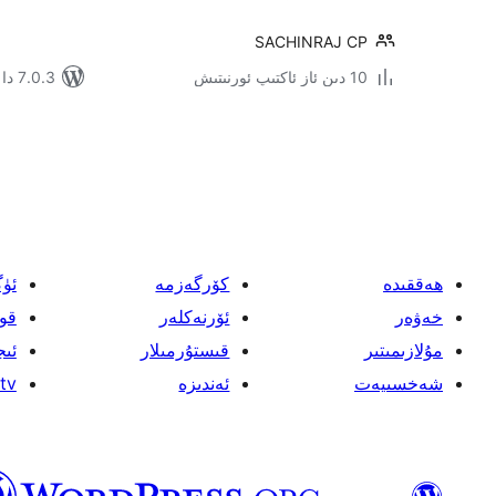
SACHINRAJ CP
10 دىن ئاز ئاكتىپ ئورنىتىش
7.0.3 دا سىنالغان
يازمىنى
بەتكە
ئايرىش
ھەققىدە
كۆرگەزمە
ئۈ
خەۋەر
ئۆرنەكلەر
قو
مۇلازىمىتىر
قىستۇرمىلار
ئىج
شەخسىيەت
ئەندىزە
tv