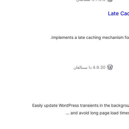
Late Ca
ۇمىي
ىجە
Implements a late caching mechanism for 
4.9.30 دا سىنالغان
ۇمىي
ىجە
Easily update WordPress transients in the backgrou
and avoid long page load times.