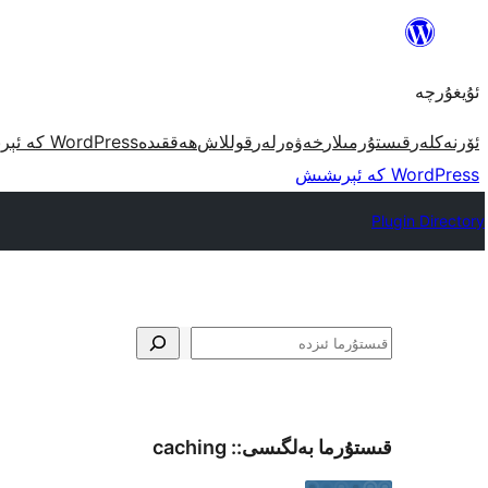
مەزمۇنغا
ئاتلاش
ئۇيغۇرچە
ئۆرنەكلەر
قىستۇرمىلار
خەۋەرلەر
قوللاش
ھەققىدە
WordPress كە ئېرىشىش
WordPress كە ئېرىشىش
Plugin Directory
ئىزدە
قىستۇرما بەلگىسى::
caching