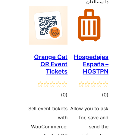
غان
Orange Cat
Hospe
QR Event
Esp
Tickets
HO
ىي
ئومۇمىي
)
(0
ە
دەرىجە
Sell event tickets
Allow you
with
for, s
WooCommerce:
se