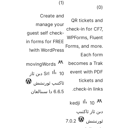
ئومۇمىي
)
(1
ىي
دەرىجە
ە
Create and
QR tick
manage your
check-in f
guest self check-
WPForms, 
in forms for FREE
Forms, and
with WordPress!
Eac
becomes 
movingWords
event wi
Srl
10 دىن ئاز
tick
ئاكتىپ ئورنىتىش
check-in
6.6.5 دا سىنالغان
kedji
ئاكتىپ
ش
7.0.2