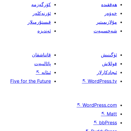
كۆرگەزمە
ئۆرنەكلەر
قىستۇرمىلار
ئەندىزە
قاتناشقان
پائالىيەت
ئىئانە
↖
Five for the Future
↖
W
↖
Wor