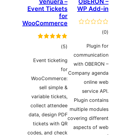
Venuera –
OBER
Event Tickets
WP A
for
WooCommerce
ىي
ە
Plu
ئومۇمىي
)
(5
communi
دەرىجە
Event ticketing
with OB
for
Company 
WooCommerce:
onli
sell simple &
servi
variable tickets,
Plugin c
collect attendee
multiple m
data, design PDF
covering di
tickets with QR
aspects 
codes, and check