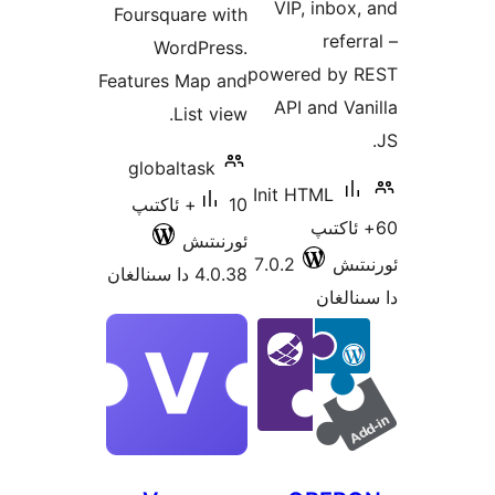
VIP, inb
Foursquare with
re
WordPress.
powered b
Features Map and
API and 
List view.
globaltask
Init HTML
10+ ئاكتىپ
اكتىپ
ئورنىتىش
ش
7.0.2
4.0.38 دا سىنالغان
غان