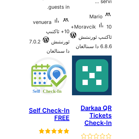
guests in.
Ma
venuera
10+
Moravcik
10+ ئاكتىپ
ئورنىتىش
ئورنىتىش
7.0.2
دا سىنالغان
Dark
Self Check-In
Ti
FREE
Che