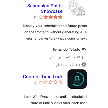
Scheduled Posts
Showcase
ئومۇمىي
)
(1
دەرىجە
Display your scheduled and futu
on the frontend without genera
links. Show visitors what's comi
Fernando Tell
ىنالغان
Content Time Lock
ئومۇمىي
)
(0
دەرىجە
Lock WordPress posts until a sc
date or until N days after e