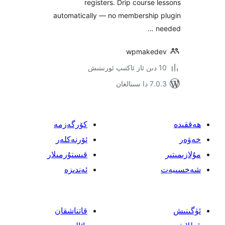
registers. Drip course
automatically — no membership
wpmake
ىنالغان
كۆرگەزمە
ئۆرنەكلەر
قىستۇرمىلار
ئەندىزە
قاتناشقان