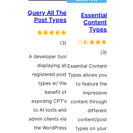
Query All The
Esse
Post Types
Co
T
ئومۇمىي
)
(3
دەرىجە
ىي
A developer tool
ە
displaying all
Essential 
registered post
Types allo
types w/ the
to feat
benefit of
impr
exposing CPT's
content t
to AI tools and
di
admin clients via
conten
the WordPress
types o