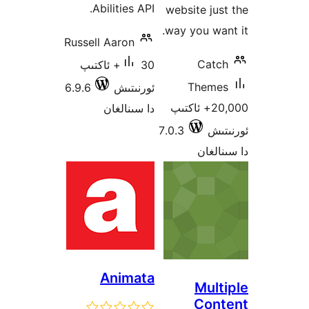
Abilities API.
website j
way you w
Russell Aaron
Ca
30+ ئاكتىپ
Them
ئورنىتىش
6.9.6
20,000+ ئاكتىپ
دا سىنالغان
ش
7.0.3
غان
Animata
Mul
Co