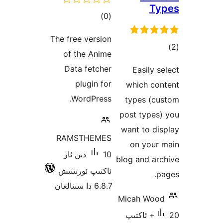
T
ئومۇمىي
)
(0
دەرىجە
The free version
ىي
of the Anime
ە
Data fetcher
Easily
plugin for
which c
WordPress.
types (
post type
want to 
RAMSTHEMES
on you
10 دىن ئاز
blog and 
ئاكتىپ ئورنىتىش
6.8.7 دا سىنالغان
Micah W
20+ ئاكتىپ