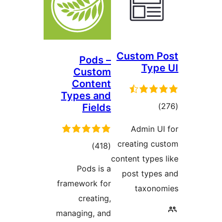
Custom
Pods –
Ty
Custom
Content
Types and
مۇمىي
Fields
رىجە
Admin 
creating 
ئومۇمىي
)
(418
content typ
دەرىجە
Pods is a
post typ
framework for
taxo
creating,
managing, and