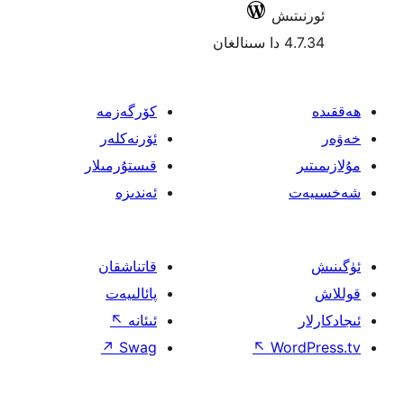
ش
كۆرگەزمە
ئۆرنەكلەر
قىستۇرمىلار
ئەندىزە
قاتناشقان
پائالىيەت
ئىئانە
↖
↗
Swag
↖
W